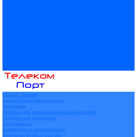
Доставка
Гарантия и возврат
Компания
Новости
Статьи
Политика конфидециальности
Сертификаты
Поставщики
Услуги
Монтаж систем заземления
Акции
Контакты
Каталог товаров
Аудио-Видеоконференцсвязь
Телефония
Приборы для телекоммуникационных сетей
Приборы для энергетики
Инструменты
Заземление и молниезащита
Кабельная Инфраструктура