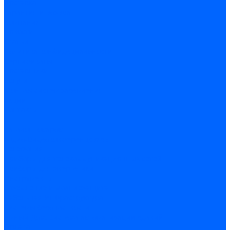
Доставка
Гарантия и возврат
Компания
Новости
Статьи
Политика конфидециальности
Сертификаты
Поставщики
Услуги
Монтаж систем заземления
Акции
Контакты
...
Каталог товаров
Аудио-Видеоконференцсвязь
Телефония
Приборы для телекоммуникационных сетей
Приборы для энергетики
Инструменты
Заземление и молниезащита
Кабельная Инфраструктура
Системы безопастности
Умный Дом, Система автоматизации зданий
Оплата