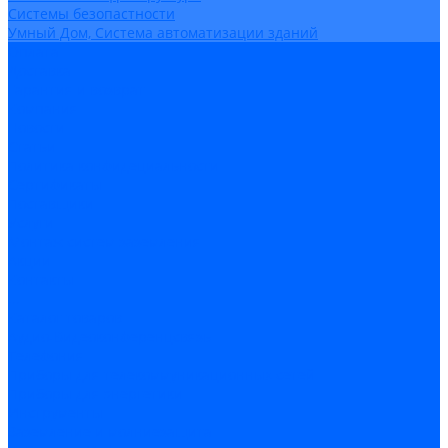
Системы безопастности
Умный Дом, Система автоматизации зданий
Оплата
Доставка
Гарантия и возврат
Компания
Новости
Статьи
Политика конфидециальности
Сертификаты
Поставщики
Услуги
Монтаж систем заземления
Акции
Контакты
...
Каталог товаров
Аудио-Видеоконференцсвязь
Телефония
Приборы для телекоммуникационных сетей
Приборы для энергетики
Инструменты
Заземление и молниезащита