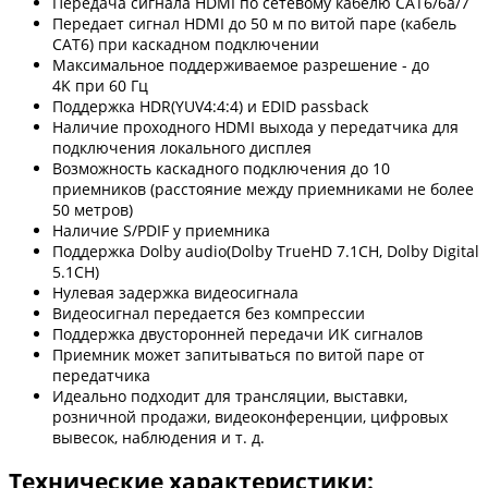
Передача сигнала HDMI по сетевому кабелю CAT6/6a/7
Передает сигнал HDMI до 50 м по витой паре (кабель
CAT6) при каскадном подключении
Максимальное поддерживаемое разрешение - до
4K при 60 Гц
Поддержка HDR(YUV4:4:4) и EDID passback
Наличие проходного HDMI выхода у передатчика для
подключения локального дисплея
Возможность каскадного подключения до 10
приемников (расстояние между приемниками не более
50 метров)
Наличие S/PDIF у приемника
Поддержка Dolby audio(Dolby TrueHD 7.1CH, Dolby Digital
5.1CH)
Нулевая задержка видеосигнала
Видеосигнал передается без компрессии
Поддержка двусторонней передачи ИК сигналов
Приемник может запитываться по витой паре от
передатчика
Идеально подходит для трансляции, выставки,
розничной продажи, видеоконференции, цифровых
вывесок, наблюдения и т. д.
Технические характеристики: