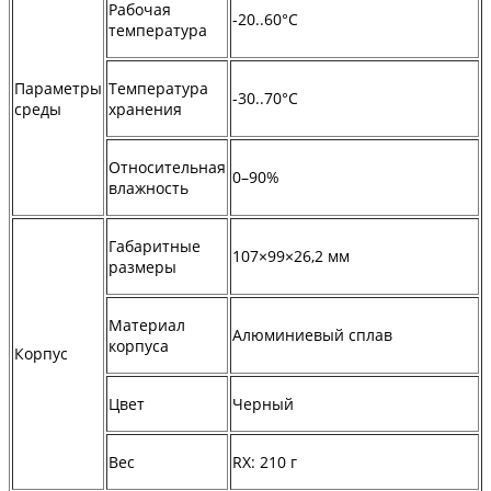
Рабочая
-20..60°C
температура
Параметры
Температура
-30..70°C
среды
хранения
Относительная
0–90%
влажность
Габаритные
107×99×26,2 мм
размеры
Материал
Алюминиевый сплав
корпуса
Корпус
Цвет
Черный
Вес
RX: 210 г