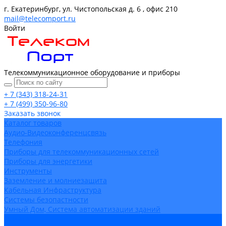
г. Екатеринбург, ул. Чистопольская д. 6 , офис 210
mail@telecomport.ru
Войти
Телекоммуникационное оборудование и приборы
+ 7 (343) 318-24-31
+ 7 (499) 350-96-80
Заказать звонок
Каталог товаров
Аудио-Видеоконференцсвязь
Телефония
Приборы для телекоммуникационных сетей
Приборы для энергетики
Инструменты
Заземление и молниезащита
Кабельная Инфраструктура
Системы безопастности
Умный Дом, Система автоматизации зданий
Оплата