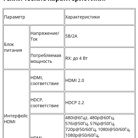
Параметр
Характеристики
Напряжение/
5В/2А
Ток
Блок
питания
Потребляемая
RX: до 4 Вт
мощность
HDMI,
HDMI 2.0
соответствие
HDCP,
HDCP 2.2
соответствие
Интерфейс
480i@6Гцz, 480p@60Гц,
HDMI
576i@50Гц, 576p@50Гц,
720p@50/60Гц, 1080i@50/60Гц,
1080p@50/60Гц,
HDMI,