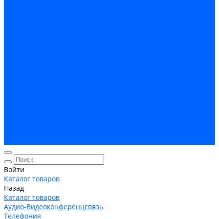
Кабельная Инфраструктура
Системы безопастности
Умный Дом, Система автоматизации зданий
Оплата
Доставка
Гарантия и возврат
Компания
Новости
Статьи
Политика конфидециальности
Сертификаты
Поставщики
Услуги
Монтаж систем заземления
Акции
Контакты
Войти
Каталог товаров
Назад
Каталог товаров
Аудио-Видеоконференцсвязь
Телефония