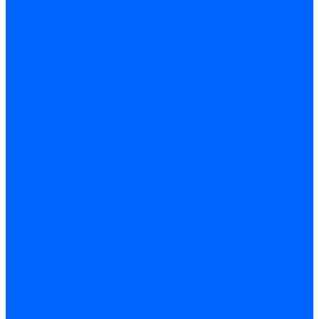
Доставка
Гарантия и возврат
Компания
Новости
Статьи
Политика конфидециальности
Сертификаты
Поставщики
Услуги
Монтаж систем заземления
Акции
Контакты
...
Каталог товаров
Аудио-Видеоконференцсвязь
Телефония
Приборы для телекоммуникационных сетей
Приборы для энергетики
Инструменты
Заземление и молниезащита
Кабельная Инфраструктура
Системы безопастности
Умный Дом, Система автоматизации зданий
Оплата