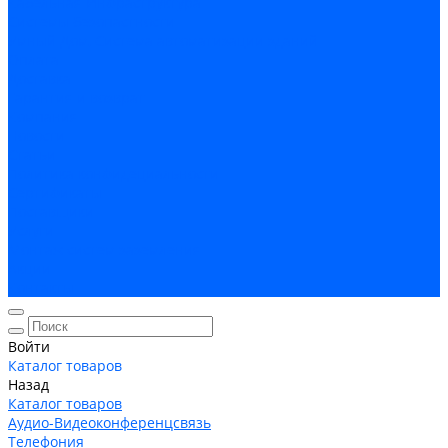
Кабельная Инфраструктура
Системы безопастности
Умный Дом, Система автоматизации зданий
Оплата
Доставка
Гарантия и возврат
Компания
Новости
Статьи
Политика конфидециальности
Сертификаты
Поставщики
Услуги
Монтаж систем заземления
Акции
Контакты
Войти
Каталог товаров
Назад
Каталог товаров
Аудио-Видеоконференцсвязь
Телефония