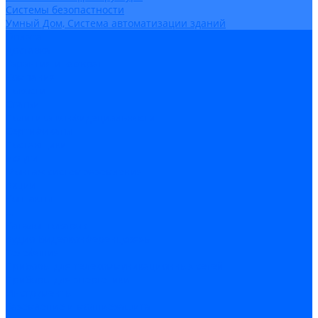
Системы безопастности
Умный Дом, Система автоматизации зданий
Оплата
Доставка
Гарантия и возврат
Компания
Новости
Статьи
Политика конфидециальности
Сертификаты
Поставщики
Услуги
Монтаж систем заземления
Акции
Контакты
...
Каталог товаров
Аудио-Видеоконференцсвязь
Телефония
Приборы для телекоммуникационных сетей
Приборы для энергетики
Инструменты
Заземление и молниезащита