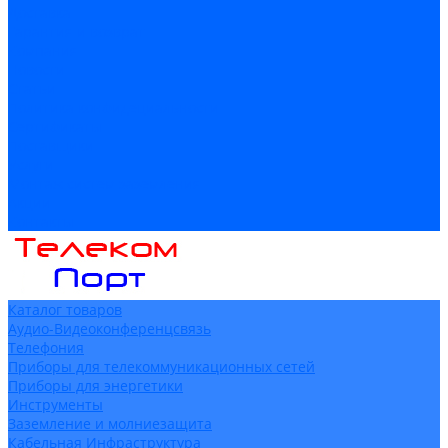
Доставка
Гарантия и возврат
Компания
Новости
Статьи
Политика конфидециальности
Сертификаты
Поставщики
Услуги
Монтаж систем заземления
Акции
Контакты
Каталог товаров
Аудио-Видеоконференцсвязь
Телефония
Приборы для телекоммуникационных сетей
Приборы для энергетики
Инструменты
Заземление и молниезащита
Кабельная Инфраструктура