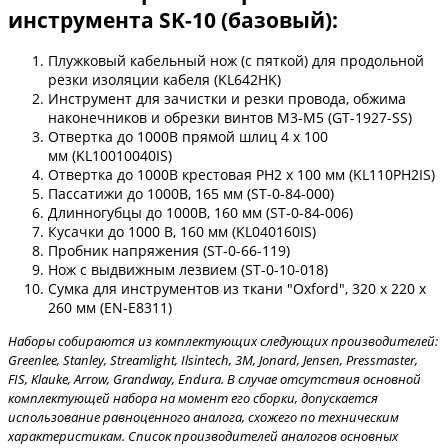
инструмента SK-10 (базовый):
Плужковый кабельный нож (с пяткой) для продольной
резки изоляции кабеля (KL642HK)
Инструмент для зачистки и резки провода, обжима
наконечников и обрезки винтов M3-M5 (GT-1927-SS)
Отвертка до 1000В прямой шлиц 4 x 100
мм (KL10010040IS)
Отвертка до 1000В крестовая PH2 x 100 мм (KL110PH2IS)
Пассатижи до 1000В, 165 мм (ST-0-84-000)
Длинногубцы до 1000В, 160 мм (ST-0-84-006)
Кусачки до 1000 В, 160 мм (KL040160IS)
Пробник напряжения (ST-0-66-119)
Нож с выдвижным лезвием (ST-0-10-018)
Сумка для инструментов из ткани "Oxford", 320 x 220 x
260 мм (EN-E8311)
Наборы собираются из комплектующих следующих производителей:
Greenlee, Stanley, Streamlight, Ilsintech, 3М, Jonard, Jensen, Pressmaster,
FIS, Klauke, Arrow, Grandway, Endura. В случае отсутствия основной
комплектующей набора на момент его сборки, допускается
использование равноценного аналога, схожего по техническим
характеристикам. Список производителей аналогов основных