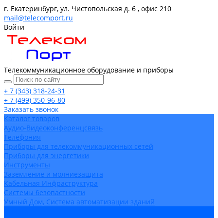
г. Екатеринбург, ул. Чистопольская д. 6 , офис 210
mail@telecomport.ru
Войти
Телекоммуникационное оборудование и приборы
+ 7 (343) 318-24-31
+ 7 (499) 350-96-80
Заказать звонок
Каталог товаров
Аудио-Видеоконференцсвязь
Телефония
Приборы для телекоммуникационных сетей
Приборы для энергетики
Инструменты
Заземление и молниезащита
Кабельная Инфраструктура
Системы безопастности
Умный Дом, Система автоматизации зданий
Оплата