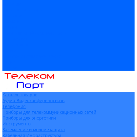
Доставка
Гарантия и возврат
Компания
Новости
Статьи
Политика конфидециальности
Сертификаты
Поставщики
Услуги
Монтаж систем заземления
Акции
Контакты
Каталог товаров
Аудио-Видеоконференцсвязь
Телефония
Приборы для телекоммуникационных сетей
Приборы для энергетики
Инструменты
Заземление и молниезащита
Кабельная Инфраструктура