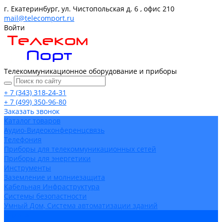
г. Екатеринбург, ул. Чистопольская д. 6 , офис 210
mail@telecomport.ru
Войти
Телекоммуникационное оборудование и приборы
+ 7 (343) 318-24-31
+ 7 (499) 350-96-80
Заказать звонок
Каталог товаров
Аудио-Видеоконференцсвязь
Телефония
Приборы для телекоммуникационных сетей
Приборы для энергетики
Инструменты
Заземление и молниезащита
Кабельная Инфраструктура
Системы безопастности
Умный Дом, Система автоматизации зданий
Оплата