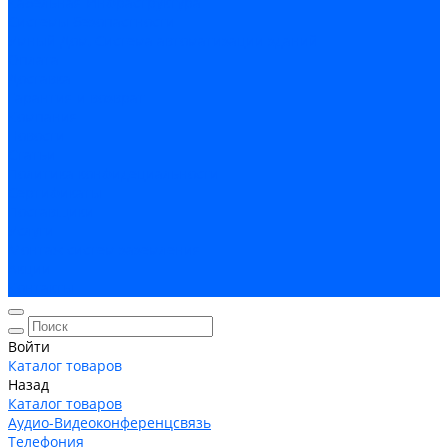
Кабельная Инфраструктура
Системы безопастности
Умный Дом, Система автоматизации зданий
Оплата
Доставка
Гарантия и возврат
Компания
Новости
Статьи
Политика конфидециальности
Сертификаты
Поставщики
Услуги
Монтаж систем заземления
Акции
Контакты
Войти
Каталог товаров
Назад
Каталог товаров
Аудио-Видеоконференцсвязь
Телефония