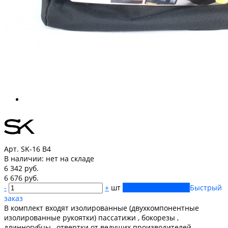
Арт. SK-16 B4
В наличии:
нет на складе
6 342 руб.
6 676 руб.
-
+
шт
Купить
Добавлено
Быстрый
заказ
В комплект входят изолированные (двухкомпонентные
изолированные рукоятки) пассатижи , бокорезы ,
длинногубцы , отвертки от ведущих производителей