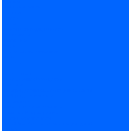
Доставка
Гарантия и возврат
Компания
Новости
Статьи
Политика конфидециальности
Сертификаты
Поставщики
Услуги
Монтаж систем заземления
Акции
Контакты
...
Каталог товаров
Аудио-Видеоконференцсвязь
Телефония
Приборы для телекоммуникационных сетей
Приборы для энергетики
Инструменты
Заземление и молниезащита
Кабельная Инфраструктура
Системы безопастности
Умный Дом, Система автоматизации зданий
Оплата