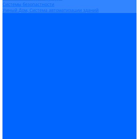
Системы безопастности
Умный Дом, Система автоматизации зданий
Оплата
Доставка
Гарантия и возврат
Компания
Новости
Статьи
Политика конфидециальности
Сертификаты
Поставщики
Услуги
Монтаж систем заземления
Акции
Контакты
...
Каталог товаров
Аудио-Видеоконференцсвязь
Телефония
Приборы для телекоммуникационных сетей
Приборы для энергетики
Инструменты
Заземление и молниезащита