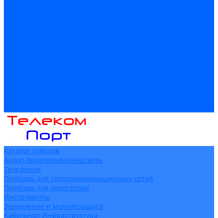
Доставка
Гарантия и возврат
Компания
Новости
Статьи
Политика конфидециальности
Сертификаты
Поставщики
Услуги
Монтаж систем заземления
Акции
Контакты
Каталог товаров
Аудио-Видеоконференцсвязь
Телефония
Приборы для телекоммуникационных сетей
Приборы для энергетики
Инструменты
Заземление и молниезащита
Кабельная Инфраструктура