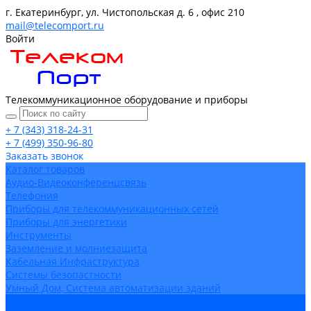
г. Екатеринбург, ул. Чистопольская д. 6 , офис 210
mail@telecomport.ru
Войти
Телекоммуникационное оборудование и приборы
+ 7 (343) 318-24-31
+ 7 (499) 350-96-80
Заказать звонок
Каталог товаров
Аудио-Видеоконференцсвязь
Телефония
Приборы для телекоммуникационных сетей
Приборы для энергетики
Инструменты
Заземление и молниезащита
Кабельная Инфраструктура
Системы безопастности
Умный Дом, Система автоматизации зданий
Оплата