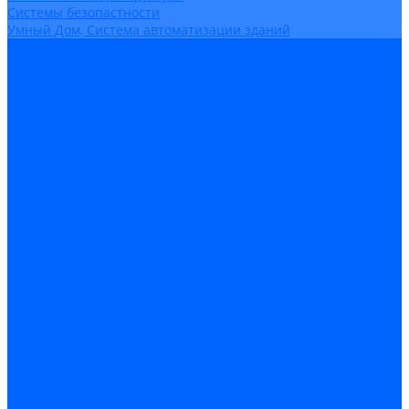
Системы безопастности
Умный Дом, Система автоматизации зданий
Оплата
Доставка
Гарантия и возврат
Компания
Новости
Статьи
Политика конфидециальности
Сертификаты
Поставщики
Услуги
Монтаж систем заземления
Акции
Контакты
...
Каталог товаров
Аудио-Видеоконференцсвязь
Телефония
Приборы для телекоммуникационных сетей
Приборы для энергетики
Инструменты
Заземление и молниезащита