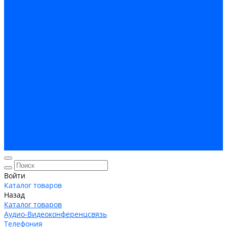
Кабельная Инфраструктура
Системы безопастности
Умный Дом, Система автоматизации зданий
Оплата
Доставка
Гарантия и возврат
Компания
Новости
Статьи
Политика конфидециальности
Сертификаты
Поставщики
Услуги
Монтаж систем заземления
Акции
Контакты
Войти
Каталог товаров
Назад
Каталог товаров
Аудио-Видеоконференцсвязь
Телефония