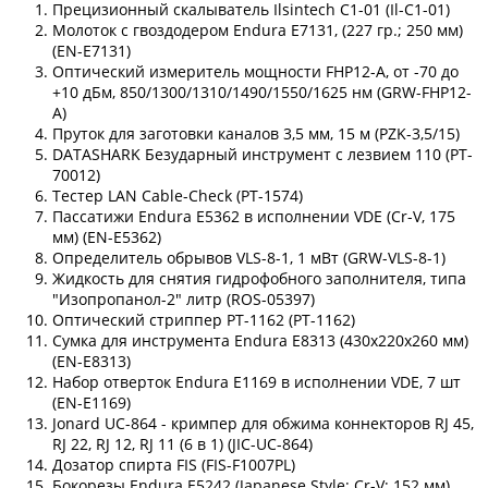
Прецизионный скалыватель Ilsintech C1-01 (Il-C1-01)
Молоток с гвоздодером Endura E7131, (227 гр.; 250 мм)
(EN-E7131)
Оптический измеритель мощности FHP12-A, от -70 до
+10 дБм, 850/1300/1310/1490/1550/1625 нм (GRW-FHP12-
A)
Пруток для заготовки каналов 3,5 мм, 15 м (PZK-3,5/15)
DATASHARK Безударный инструмент с лезвием 110 (PT-
70012)
Тестер LAN Cable-Check (PT-1574)
Пассатижи Endura E5362 в исполнении VDE (Cr-V, 175
мм) (EN-E5362)
Определитель обрывов VLS-8-1, 1 мВт (GRW-VLS-8-1)
Жидкость для снятия гидрофобного заполнителя, типа
"Изопропанол-2" литр (ROS-05397)
Оптический стриппер PT-1162 (PT-1162)
Сумка для инструмента Endura E8313 (430x220x260 мм)
(EN-E8313)
Набор отверток Endura E1169 в исполнении VDE, 7 шт
(EN-E1169)
Jonard UC-864 - кримпер для обжима коннекторов RJ 45,
RJ 22, RJ 12, RJ 11 (6 в 1) (JIC-UC-864)
Дозатор спирта FIS (FIS-F1007PL)
Бокорезы Endura E5242 (Japanese Style; Cr-V; 152 мм)