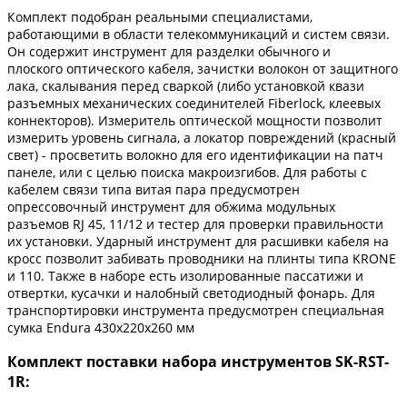
Комплект подобран реальными специалистами,
работающими в области телекоммуникаций и систем связи.
Он содержит инструмент для разделки обычного и
плоского оптического кабеля, зачистки волокон от защитного
лака, скалывания перед сваркой (либо установкой квази
разъемных механических соединителей Fiberlock, клеевых
коннекторов). Измеритель оптической мощности позволит
измерить уровень сигнала, а локатор повреждений (красный
свет) - просветить волокно для его идентификации на патч
панеле, или с целью поиска макроизгибов. Для работы с
кабелем связи типа витая пара предусмотрен
опрессовочный инструмент для обжима модульных
разъемов RJ 45, 11/12 и тестер для проверки правильности
их установки. Ударный инструмент для расшивки кабеля на
кросс позволит забивать проводники на плинты типа KRONE
и 110. Также в наборе есть изолированные пассатижи и
отвертки, кусачки и налобный светодиодный фонарь. Для
транспортировки инструмента предусмотрен специальная
сумка Endura 430x220x260 мм
Комплект поставки набора инструментов SK-RST-
1R: