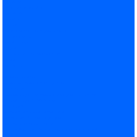
Доставка
Гарантия и возврат
Компания
Новости
Статьи
Политика конфидециальности
Сертификаты
Поставщики
Услуги
Монтаж систем заземления
Акции
Контакты
...
Каталог товаров
Аудио-Видеоконференцсвязь
Телефония
Приборы для телекоммуникационных сетей
Приборы для энергетики
Инструменты
Заземление и молниезащита
Кабельная Инфраструктура
Системы безопастности
Умный Дом, Система автоматизации зданий
Оплата