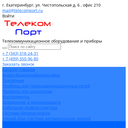
г. Екатеринбург, ул. Чистопольская д. 6 , офис 210
mail@telecomport.ru
Войти
Телекоммуникационное оборудование и приборы
+ 7 (343) 318-24-31
+ 7 (499) 350-96-80
Заказать звонок
Каталог товаров
Аудио-Видеоконференцсвязь
Телефония
Приборы для телекоммуникационных сетей
Приборы для энергетики
Инструменты
Заземление и молниезащита
Кабельная Инфраструктура
Системы безопастности
Умный Дом, Система автоматизации зданий
Оплата