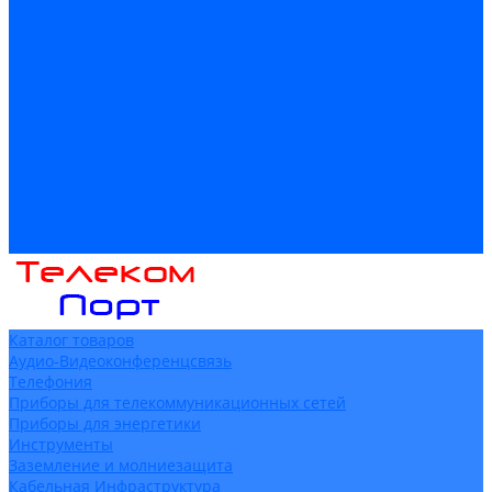
Доставка
Гарантия и возврат
Компания
Новости
Статьи
Политика конфидециальности
Сертификаты
Поставщики
Услуги
Монтаж систем заземления
Акции
Контакты
Каталог товаров
Аудио-Видеоконференцсвязь
Телефония
Приборы для телекоммуникационных сетей
Приборы для энергетики
Инструменты
Заземление и молниезащита
Кабельная Инфраструктура