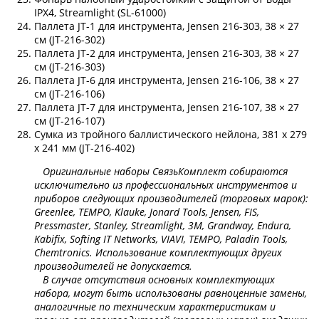
IPX4, Streamlight (SL-61000)
Паллета JT-1 для инструмента, Jensen 216-303, 38 × 27
см (JT-216-302)
Паллета JT-2 для инструмента, Jensen 216-303, 38 × 27
см (JT-216-303)
Паллета JT-6 для инструмента, Jensen 216-106, 38 × 27
см (JT-216-106)
Паллета JT-7 для инструмента, Jensen 216-107, 38 × 27
см (JT-216-107)
Сумка из тройного баллистического нейлона, 381 х 279
х 241 мм (JT-216-402)
Оригинальные наборы СвязьКомплект собираются
исключительно из профессиональных инструментов и
приборов следующих производителей (торговых марок):
Greenlee, TEMPO, Klauke, Jonard Tools, Jensen, FIS,
Pressmaster, Stanley, Streamlight, 3М, Grandway, Endura,
Kabifix, Softing IT Networks, VIAVI, TEMPO, Paladin Tools,
Chemtronics. Использование комплектующих других
производителей не допускается.
В случае отсутствия основных комплектующих
набора, могут быть использованы равноценные замены,
аналогичные по техническим характеристикам и