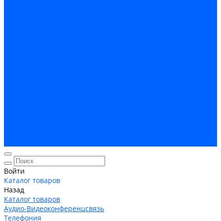
Кабельная Инфраструктура
Системы безопастности
Умный Дом, Система автоматизации зданий
Оплата
Доставка
Гарантия и возврат
Компания
Новости
Статьи
Политика конфидециальности
Сертификаты
Поставщики
Услуги
Монтаж систем заземления
Акции
Контакты
Войти
Каталог товаров
Назад
Каталог товаров
Аудио-Видеоконференцсвязь
Телефония