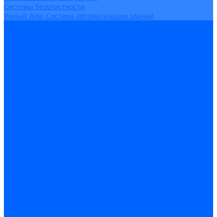
Системы безопастности
Умный Дом, Система автоматизации зданий
Оплата
Доставка
Гарантия и возврат
Компания
Новости
Статьи
Политика конфидециальности
Сертификаты
Поставщики
Услуги
Монтаж систем заземления
Акции
Контакты
...
Каталог товаров
Аудио-Видеоконференцсвязь
Телефония
Приборы для телекоммуникационных сетей
Приборы для энергетики
Инструменты
Заземление и молниезащита