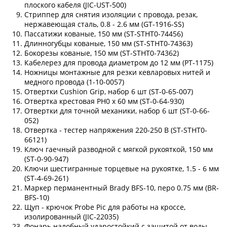
плоского кабеля (JIC-UST-500)
Стриппер для снятия изоляции с провода, резак,
нержавеющая сталь, 0.8 - 2.6 мм (GT-1916-SS)
Пассатижи кованые, 150 мм (ST-STHT0-74456)
Длинногубцы кованые, 150 мм (ST-STHT0-74363)
Бокорезы кованые, 150 мм (ST-STHT0-74362)
Кабелерез для провода диаметром до 12 мм (PT-1175)
Ножницы монтажные для резки кевларовых нитей и
медного провода (1-10-0057)
Отвертки Cushion Grip, набор 6 шт (ST-0-65-007)
Отвертка крестовая PH0 x 60 мм (ST-0-64-930)
Отвертки для точной механики, набор 6 шт (ST-0-66-
052)
Отвертка - тестер напряжения 220-250 В (ST-STHT0-
66121)
Ключ гаечный разводной с мягкой рукояткой, 150 мм
(ST-0-90-947)
Ключи шестигранные торцевые на рукоятке, 1.5 - 6 мм
(ST-4-69-261)
Маркер перманентный Brady BFS-10, перо 0.75 мм (BR-
BFS-10)
Щуп - крючок Probe Pic для работы на кроссе,
изолированный (JIC-22035)
Фонарь налобный ударостойкий с защитой от воды