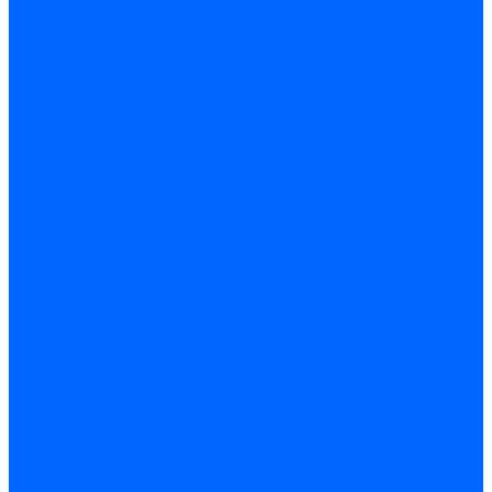
Доставка
Гарантия и возврат
Компания
Новости
Статьи
Политика конфидециальности
Сертификаты
Поставщики
Услуги
Монтаж систем заземления
Акции
Контакты
...
Каталог товаров
Аудио-Видеоконференцсвязь
Телефония
Приборы для телекоммуникационных сетей
Приборы для энергетики
Инструменты
Заземление и молниезащита
Кабельная Инфраструктура
Системы безопастности
Умный Дом, Система автоматизации зданий
Оплата