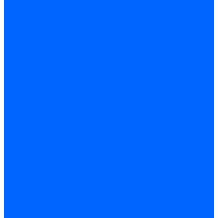
Доставка
Гарантия и возврат
Компания
Новости
Статьи
Политика конфидециальности
Сертификаты
Поставщики
Услуги
Монтаж систем заземления
Акции
Контакты
...
Каталог товаров
Аудио-Видеоконференцсвязь
Телефония
Приборы для телекоммуникационных сетей
Приборы для энергетики
Инструменты
Заземление и молниезащита
Кабельная Инфраструктура
Системы безопастности
Умный Дом, Система автоматизации зданий
Оплата