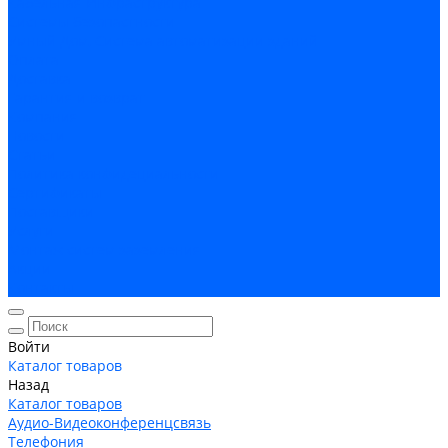
Кабельная Инфраструктура
Системы безопастности
Умный Дом, Система автоматизации зданий
Оплата
Доставка
Гарантия и возврат
Компания
Новости
Статьи
Политика конфидециальности
Сертификаты
Поставщики
Услуги
Монтаж систем заземления
Акции
Контакты
Войти
Каталог товаров
Назад
Каталог товаров
Аудио-Видеоконференцсвязь
Телефония