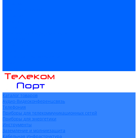
Доставка
Гарантия и возврат
Компания
Новости
Статьи
Политика конфидециальности
Сертификаты
Поставщики
Услуги
Монтаж систем заземления
Акции
Контакты
Каталог товаров
Аудио-Видеоконференцсвязь
Телефония
Приборы для телекоммуникационных сетей
Приборы для энергетики
Инструменты
Заземление и молниезащита
Кабельная Инфраструктура