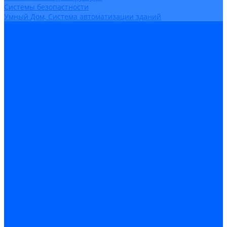
Системы безопастности
Умный Дом, Система автоматизации зданий
Оплата
Доставка
Гарантия и возврат
Компания
Новости
Статьи
Политика конфидециальности
Сертификаты
Поставщики
Услуги
Монтаж систем заземления
Акции
Контакты
...
Каталог товаров
Аудио-Видеоконференцсвязь
Телефония
Приборы для телекоммуникационных сетей
Приборы для энергетики
Инструменты
Заземление и молниезащита