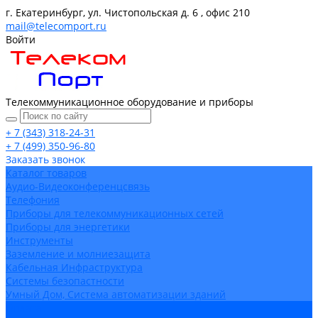
г. Екатеринбург, ул. Чистопольская д. 6 , офис 210
mail@telecomport.ru
Войти
Телекоммуникационное оборудование и приборы
+ 7 (343) 318-24-31
+ 7 (499) 350-96-80
Заказать звонок
Каталог товаров
Аудио-Видеоконференцсвязь
Телефония
Приборы для телекоммуникационных сетей
Приборы для энергетики
Инструменты
Заземление и молниезащита
Кабельная Инфраструктура
Системы безопастности
Умный Дом, Система автоматизации зданий
Оплата