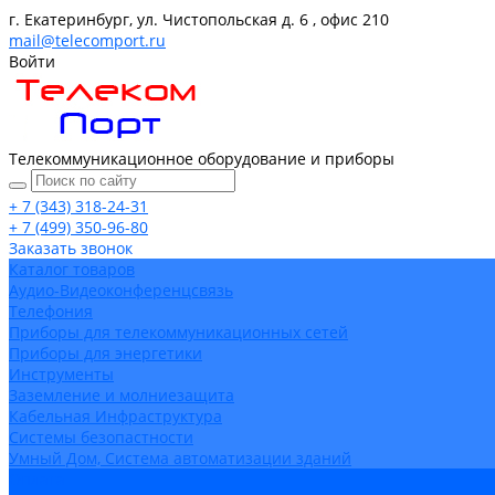
г. Екатеринбург, ул. Чистопольская д. 6 , офис 210
mail@telecomport.ru
Войти
Телекоммуникационное оборудование и приборы
+ 7 (343) 318-24-31
+ 7 (499) 350-96-80
Заказать звонок
Каталог товаров
Аудио-Видеоконференцсвязь
Телефония
Приборы для телекоммуникационных сетей
Приборы для энергетики
Инструменты
Заземление и молниезащита
Кабельная Инфраструктура
Системы безопастности
Умный Дом, Система автоматизации зданий
Оплата