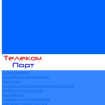
Доставка
Гарантия и возврат
Компания
Новости
Статьи
Политика конфидециальности
Сертификаты
Поставщики
Услуги
Монтаж систем заземления
Акции
Контакты
Каталог товаров
Аудио-Видеоконференцсвязь
Телефония
Приборы для телекоммуникационных сетей
Приборы для энергетики
Инструменты
Заземление и молниезащита
Кабельная Инфраструктура