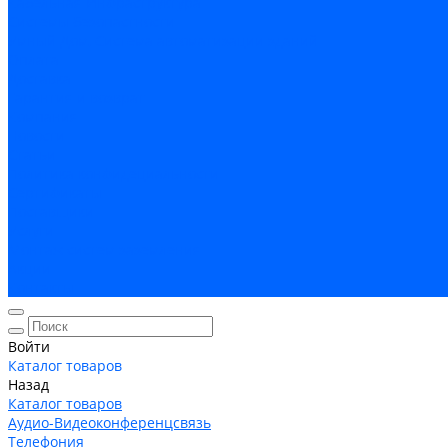
Кабельная Инфраструктура
Системы безопастности
Умный Дом, Система автоматизации зданий
Оплата
Доставка
Гарантия и возврат
Компания
Новости
Статьи
Политика конфидециальности
Сертификаты
Поставщики
Услуги
Монтаж систем заземления
Акции
Контакты
Войти
Каталог товаров
Назад
Каталог товаров
Аудио-Видеоконференцсвязь
Телефония