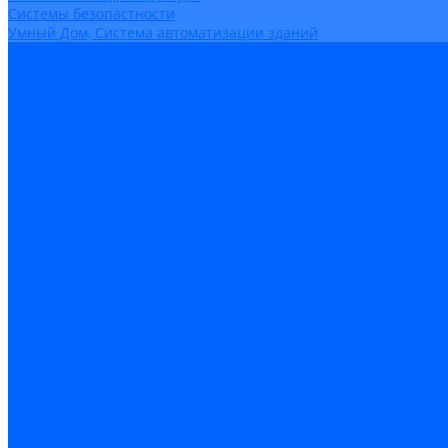
Системы безопастности
Умный Дом, Система автоматизации зданий
Оплата
Доставка
Гарантия и возврат
Компания
Новости
Статьи
Политика конфидециальности
Сертификаты
Поставщики
Услуги
Монтаж систем заземления
Акции
Контакты
...
Каталог товаров
Аудио-Видеоконференцсвязь
Телефония
Приборы для телекоммуникационных сетей
Приборы для энергетики
Инструменты
Заземление и молниезащита