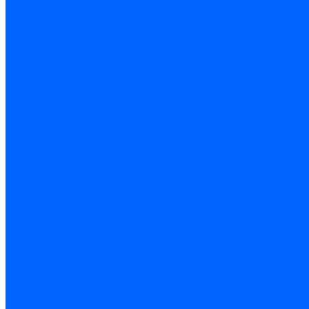
Доставка
Гарантия и возврат
Компания
Новости
Статьи
Политика конфидециальности
Сертификаты
Поставщики
Услуги
Монтаж систем заземления
Акции
Контакты
...
Каталог товаров
Аудио-Видеоконференцсвязь
Телефония
Приборы для телекоммуникационных сетей
Приборы для энергетики
Инструменты
Заземление и молниезащита
Кабельная Инфраструктура
Системы безопастности
Умный Дом, Система автоматизации зданий
Оплата