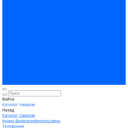
Кабельная Инфраструктура
Системы безопастности
Умный Дом, Система автоматизации зданий
Оплата
Доставка
Гарантия и возврат
Компания
Новости
Статьи
Политика конфидециальности
Сертификаты
Поставщики
Услуги
Монтаж систем заземления
Акции
Контакты
Войти
Каталог товаров
Назад
Каталог товаров
Аудио-Видеоконференцсвязь
Телефония