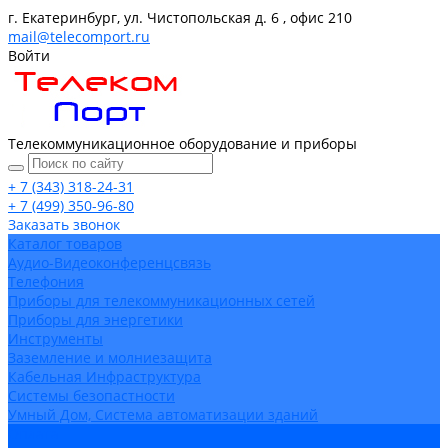
г. Екатеринбург, ул. Чистопольская д. 6 , офис 210
mail@telecomport.ru
Войти
Телекоммуникационное оборудование и приборы
+ 7 (343) 318-24-31
+ 7 (499) 350-96-80
Заказать звонок
Каталог товаров
Аудио-Видеоконференцсвязь
Телефония
Приборы для телекоммуникационных сетей
Приборы для энергетики
Инструменты
Заземление и молниезащита
Кабельная Инфраструктура
Системы безопастности
Умный Дом, Система автоматизации зданий
Оплата