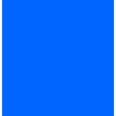
Доставка
Гарантия и возврат
Компания
Новости
Статьи
Политика конфидециальности
Сертификаты
Поставщики
Услуги
Монтаж систем заземления
Акции
Контакты
...
Каталог товаров
Аудио-Видеоконференцсвязь
Телефония
Приборы для телекоммуникационных сетей
Приборы для энергетики
Инструменты
Заземление и молниезащита
Кабельная Инфраструктура
Системы безопастности
Умный Дом, Система автоматизации зданий
Оплата