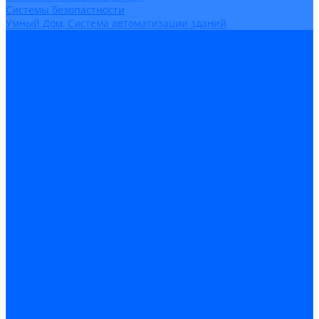
Системы безопастности
Умный Дом, Система автоматизации зданий
Оплата
Доставка
Гарантия и возврат
Компания
Новости
Статьи
Политика конфидециальности
Сертификаты
Поставщики
Услуги
Монтаж систем заземления
Акции
Контакты
...
Каталог товаров
Аудио-Видеоконференцсвязь
Телефония
Приборы для телекоммуникационных сетей
Приборы для энергетики
Инструменты
Заземление и молниезащита