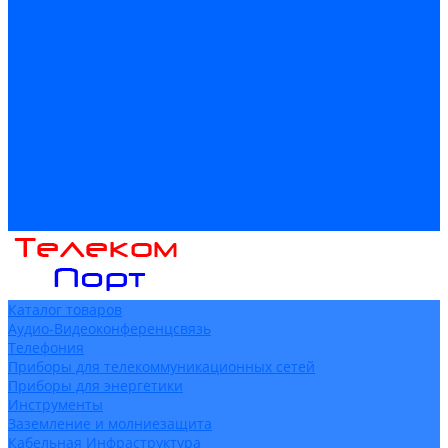
Доставка
Гарантия и возврат
Компания
Новости
Статьи
Политика конфидециальности
Сертификаты
Поставщики
Услуги
Монтаж систем заземления
Акции
Контакты
Каталог товаров
Аудио-Видеоконференцсвязь
Телефония
Приборы для телекоммуникационных сетей
Приборы для энергетики
Инструменты
Заземление и молниезащита
Кабельная Инфраструктура