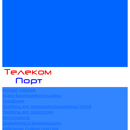
Доставка
Гарантия и возврат
Компания
Новости
Статьи
Политика конфидециальности
Сертификаты
Поставщики
Услуги
Монтаж систем заземления
Акции
Контакты
Каталог товаров
Аудио-Видеоконференцсвязь
Телефония
Приборы для телекоммуникационных сетей
Приборы для энергетики
Инструменты
Заземление и молниезащита
Кабельная Инфраструктура