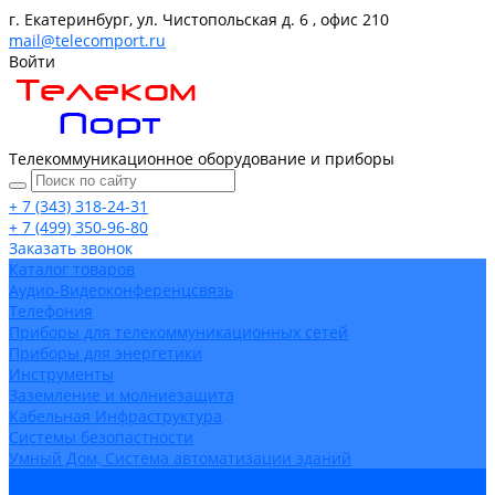
г. Екатеринбург, ул. Чистопольская д. 6 , офис 210
mail@telecomport.ru
Войти
Телекоммуникационное оборудование и приборы
+ 7 (343) 318-24-31
+ 7 (499) 350-96-80
Заказать звонок
Каталог товаров
Аудио-Видеоконференцсвязь
Телефония
Приборы для телекоммуникационных сетей
Приборы для энергетики
Инструменты
Заземление и молниезащита
Кабельная Инфраструктура
Системы безопастности
Умный Дом, Система автоматизации зданий
Оплата