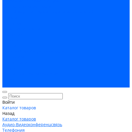
Кабельная Инфраструктура
Системы безопастности
Умный Дом, Система автоматизации зданий
Оплата
Доставка
Гарантия и возврат
Компания
Новости
Статьи
Политика конфидециальности
Сертификаты
Поставщики
Услуги
Монтаж систем заземления
Акции
Контакты
Войти
Каталог товаров
Назад
Каталог товаров
Аудио-Видеоконференцсвязь
Телефония