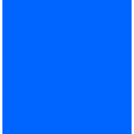
Доставка
Гарантия и возврат
Компания
Новости
Статьи
Политика конфидециальности
Сертификаты
Поставщики
Услуги
Монтаж систем заземления
Акции
Контакты
...
Каталог товаров
Аудио-Видеоконференцсвязь
Телефония
Приборы для телекоммуникационных сетей
Приборы для энергетики
Инструменты
Заземление и молниезащита
Кабельная Инфраструктура
Системы безопастности
Умный Дом, Система автоматизации зданий
Оплата