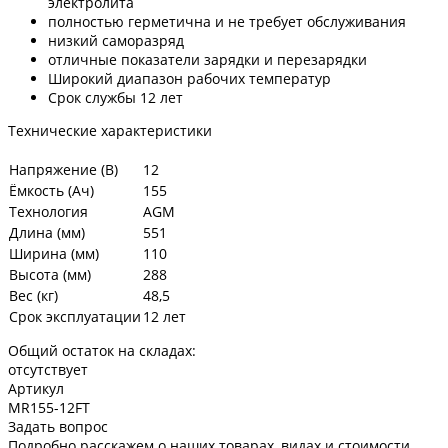
электролита
полностью герметична и не требует обслуживания
низкий саморазряд
отличные показатели зарядки и перезарядки
Широкий диапазон рабочих температур
Срок службы 12 лет
Технические характеристики
Напряжение (В)
12
Ёмкость (Ач)
155
Технология
AGM
Длина (мм)
551
Ширина (мм)
110
Высота (мм)
288
Вес (кг)
48,5
Срок эксплуатации
12 лет
Общий остаток на складах:
отсутствует
Артикул
MR155-12FT
Задать вопрос
Подробно расскажем о наших товарах, видах и стоимости