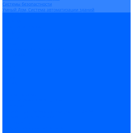
Системы безопастности
Умный Дом, Система автоматизации зданий
Оплата
Доставка
Гарантия и возврат
Компания
Новости
Статьи
Политика конфидециальности
Сертификаты
Поставщики
Услуги
Монтаж систем заземления
Акции
Контакты
...
Каталог товаров
Аудио-Видеоконференцсвязь
Телефония
Приборы для телекоммуникационных сетей
Приборы для энергетики
Инструменты
Заземление и молниезащита