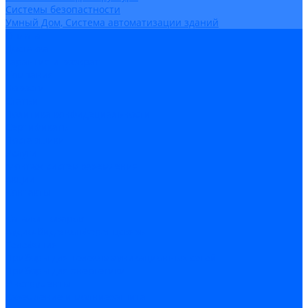
Системы безопастности
Умный Дом, Система автоматизации зданий
Оплата
Доставка
Гарантия и возврат
Компания
Новости
Статьи
Политика конфидециальности
Сертификаты
Поставщики
Услуги
Монтаж систем заземления
Акции
Контакты
...
Каталог товаров
Аудио-Видеоконференцсвязь
Телефония
Приборы для телекоммуникационных сетей
Приборы для энергетики
Инструменты
Заземление и молниезащита