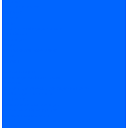
Доставка
Гарантия и возврат
Компания
Новости
Статьи
Политика конфидециальности
Сертификаты
Поставщики
Услуги
Монтаж систем заземления
Акции
Контакты
...
Каталог товаров
Аудио-Видеоконференцсвязь
Телефония
Приборы для телекоммуникационных сетей
Приборы для энергетики
Инструменты
Заземление и молниезащита
Кабельная Инфраструктура
Системы безопастности
Умный Дом, Система автоматизации зданий
Оплата