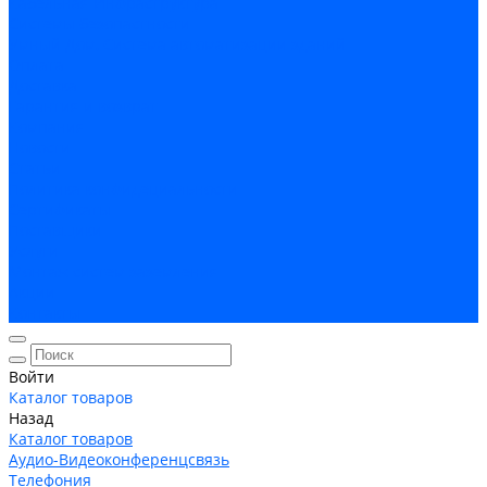
Кабельная Инфраструктура
Системы безопастности
Умный Дом, Система автоматизации зданий
Оплата
Доставка
Гарантия и возврат
Компания
Новости
Статьи
Политика конфидециальности
Сертификаты
Поставщики
Услуги
Монтаж систем заземления
Акции
Контакты
Войти
Каталог товаров
Назад
Каталог товаров
Аудио-Видеоконференцсвязь
Телефония