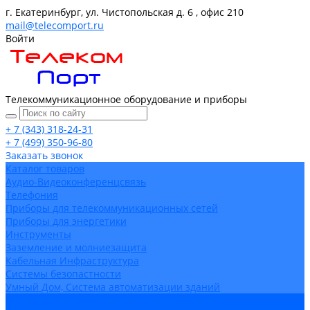
г. Екатеринбург, ул. Чистопольская д. 6 , офис 210
mail@telecomport.ru
Войти
Телекоммуникационное оборудование и приборы
+ 7 (343) 318-24-31
+ 7 (499) 350-96-80
Заказать звонок
Каталог товаров
Аудио-Видеоконференцсвязь
Телефония
Приборы для телекоммуникационных сетей
Приборы для энергетики
Инструменты
Заземление и молниезащита
Кабельная Инфраструктура
Системы безопастности
Умный Дом, Система автоматизации зданий
Оплата