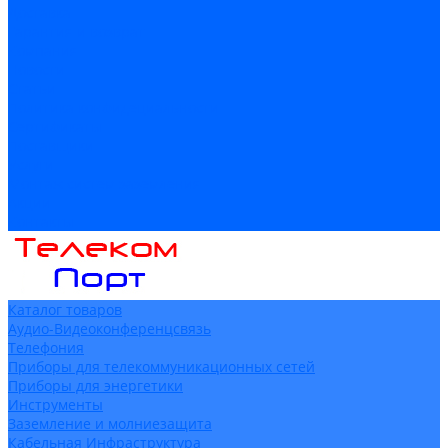
Доставка
Гарантия и возврат
Компания
Новости
Статьи
Политика конфидециальности
Сертификаты
Поставщики
Услуги
Монтаж систем заземления
Акции
Контакты
Каталог товаров
Аудио-Видеоконференцсвязь
Телефония
Приборы для телекоммуникационных сетей
Приборы для энергетики
Инструменты
Заземление и молниезащита
Кабельная Инфраструктура