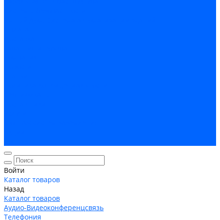
Кабельная Инфраструктура
Системы безопастности
Умный Дом, Система автоматизации зданий
Оплата
Доставка
Гарантия и возврат
Компания
Новости
Статьи
Политика конфидециальности
Сертификаты
Поставщики
Услуги
Монтаж систем заземления
Акции
Контакты
Войти
Каталог товаров
Назад
Каталог товаров
Аудио-Видеоконференцсвязь
Телефония