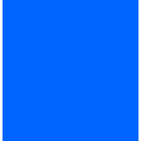
Доставка
Гарантия и возврат
Компания
Новости
Статьи
Политика конфидециальности
Сертификаты
Поставщики
Услуги
Монтаж систем заземления
Акции
Контакты
...
Каталог товаров
Аудио-Видеоконференцсвязь
Телефония
Приборы для телекоммуникационных сетей
Приборы для энергетики
Инструменты
Заземление и молниезащита
Кабельная Инфраструктура
Системы безопастности
Умный Дом, Система автоматизации зданий
Оплата