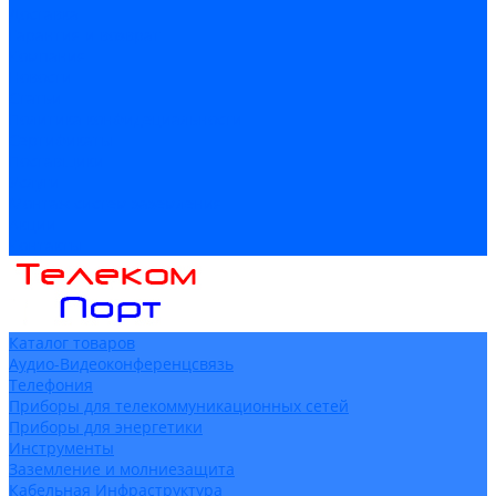
Доставка
Гарантия и возврат
Компания
Новости
Статьи
Политика конфидециальности
Сертификаты
Поставщики
Услуги
Монтаж систем заземления
Акции
Контакты
Каталог товаров
Аудио-Видеоконференцсвязь
Телефония
Приборы для телекоммуникационных сетей
Приборы для энергетики
Инструменты
Заземление и молниезащита
Кабельная Инфраструктура