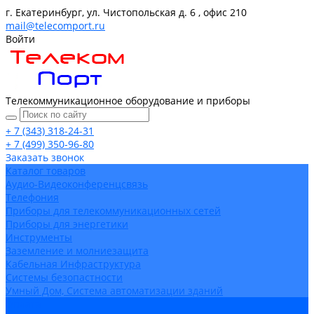
г. Екатеринбург, ул. Чистопольская д. 6 , офис 210
mail@telecomport.ru
Войти
Телекоммуникационное оборудование и приборы
+ 7 (343) 318-24-31
+ 7 (499) 350-96-80
Заказать звонок
Каталог товаров
Аудио-Видеоконференцсвязь
Телефония
Приборы для телекоммуникационных сетей
Приборы для энергетики
Инструменты
Заземление и молниезащита
Кабельная Инфраструктура
Системы безопастности
Умный Дом, Система автоматизации зданий
Оплата