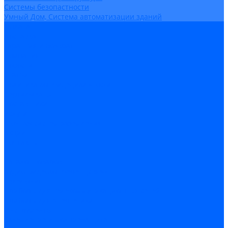
Системы безопастности
Умный Дом, Система автоматизации зданий
Оплата
Доставка
Гарантия и возврат
Компания
Новости
Статьи
Политика конфидециальности
Сертификаты
Поставщики
Услуги
Монтаж систем заземления
Акции
Контакты
...
Каталог товаров
Аудио-Видеоконференцсвязь
Телефония
Приборы для телекоммуникационных сетей
Приборы для энергетики
Инструменты
Заземление и молниезащита