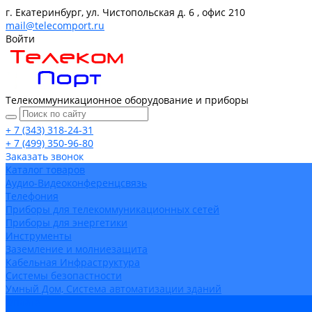
г. Екатеринбург, ул. Чистопольская д. 6 , офис 210
mail@telecomport.ru
Войти
Телекоммуникационное оборудование и приборы
+ 7 (343) 318-24-31
+ 7 (499) 350-96-80
Заказать звонок
Каталог товаров
Аудио-Видеоконференцсвязь
Телефония
Приборы для телекоммуникационных сетей
Приборы для энергетики
Инструменты
Заземление и молниезащита
Кабельная Инфраструктура
Системы безопастности
Умный Дом, Система автоматизации зданий
Оплата