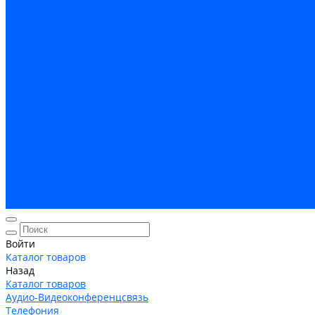
Кабельная Инфраструктура
Системы безопастности
Умный Дом, Система автоматизации зданий
Оплата
Доставка
Гарантия и возврат
Компания
Новости
Статьи
Политика конфидециальности
Сертификаты
Поставщики
Услуги
Монтаж систем заземления
Акции
Контакты
Войти
Каталог товаров
Назад
Каталог товаров
Аудио-Видеоконференцсвязь
Телефония