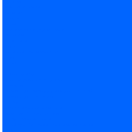
Доставка
Гарантия и возврат
Компания
Новости
Статьи
Политика конфидециальности
Сертификаты
Поставщики
Услуги
Монтаж систем заземления
Акции
Контакты
...
Каталог товаров
Аудио-Видеоконференцсвязь
Телефония
Приборы для телекоммуникационных сетей
Приборы для энергетики
Инструменты
Заземление и молниезащита
Кабельная Инфраструктура
Системы безопастности
Умный Дом, Система автоматизации зданий
Оплата