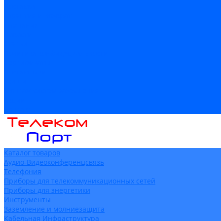
Доставка
Гарантия и возврат
Компания
Новости
Статьи
Политика конфидециальности
Сертификаты
Поставщики
Услуги
Монтаж систем заземления
Акции
Контакты
Каталог товаров
Аудио-Видеоконференцсвязь
Телефония
Приборы для телекоммуникационных сетей
Приборы для энергетики
Инструменты
Заземление и молниезащита
Кабельная Инфраструктура