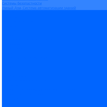
Системы безопастности
Умный Дом, Система автоматизации зданий
Оплата
Доставка
Гарантия и возврат
Компания
Новости
Статьи
Политика конфидециальности
Сертификаты
Поставщики
Услуги
Монтаж систем заземления
Акции
Контакты
...
Каталог товаров
Аудио-Видеоконференцсвязь
Телефония
Приборы для телекоммуникационных сетей
Приборы для энергетики
Инструменты
Заземление и молниезащита