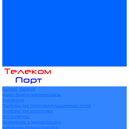
Доставка
Гарантия и возврат
Компания
Новости
Статьи
Политика конфидециальности
Сертификаты
Поставщики
Услуги
Монтаж систем заземления
Акции
Контакты
Каталог товаров
Аудио-Видеоконференцсвязь
Телефония
Приборы для телекоммуникационных сетей
Приборы для энергетики
Инструменты
Заземление и молниезащита
Кабельная Инфраструктура