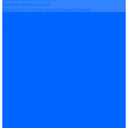
Системы безопастности
Умный Дом, Система автоматизации зданий
Оплата
Доставка
Гарантия и возврат
Компания
Новости
Статьи
Политика конфидециальности
Сертификаты
Поставщики
Услуги
Монтаж систем заземления
Акции
Контакты
...
Каталог товаров
Аудио-Видеоконференцсвязь
Телефония
Приборы для телекоммуникационных сетей
Приборы для энергетики
Инструменты
Заземление и молниезащита