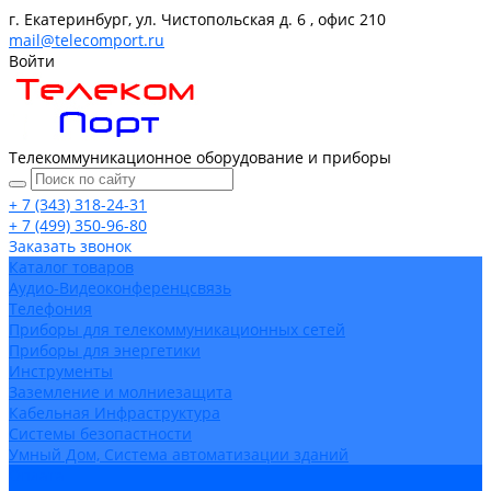
г. Екатеринбург, ул. Чистопольская д. 6 , офис 210
mail@telecomport.ru
Войти
Телекоммуникационное оборудование и приборы
+ 7 (343) 318-24-31
+ 7 (499) 350-96-80
Заказать звонок
Каталог товаров
Аудио-Видеоконференцсвязь
Телефония
Приборы для телекоммуникационных сетей
Приборы для энергетики
Инструменты
Заземление и молниезащита
Кабельная Инфраструктура
Системы безопастности
Умный Дом, Система автоматизации зданий
Оплата