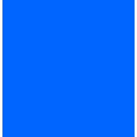
Доставка
Гарантия и возврат
Компания
Новости
Статьи
Политика конфидециальности
Сертификаты
Поставщики
Услуги
Монтаж систем заземления
Акции
Контакты
...
Каталог товаров
Аудио-Видеоконференцсвязь
Телефония
Приборы для телекоммуникационных сетей
Приборы для энергетики
Инструменты
Заземление и молниезащита
Кабельная Инфраструктура
Системы безопастности
Умный Дом, Система автоматизации зданий
Оплата