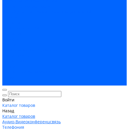
Кабельная Инфраструктура
Системы безопастности
Умный Дом, Система автоматизации зданий
Оплата
Доставка
Гарантия и возврат
Компания
Новости
Статьи
Политика конфидециальности
Сертификаты
Поставщики
Услуги
Монтаж систем заземления
Акции
Контакты
Войти
Каталог товаров
Назад
Каталог товаров
Аудио-Видеоконференцсвязь
Телефония