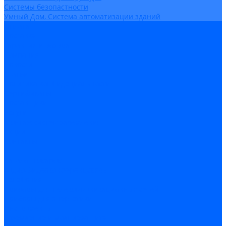
Системы безопастности
Умный Дом, Система автоматизации зданий
Оплата
Доставка
Гарантия и возврат
Компания
Новости
Статьи
Политика конфидециальности
Сертификаты
Поставщики
Услуги
Монтаж систем заземления
Акции
Контакты
...
Каталог товаров
Аудио-Видеоконференцсвязь
Телефония
Приборы для телекоммуникационных сетей
Приборы для энергетики
Инструменты
Заземление и молниезащита