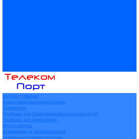
Доставка
Гарантия и возврат
Компания
Новости
Статьи
Политика конфидециальности
Сертификаты
Поставщики
Услуги
Монтаж систем заземления
Акции
Контакты
Каталог товаров
Аудио-Видеоконференцсвязь
Телефония
Приборы для телекоммуникационных сетей
Приборы для энергетики
Инструменты
Заземление и молниезащита
Кабельная Инфраструктура