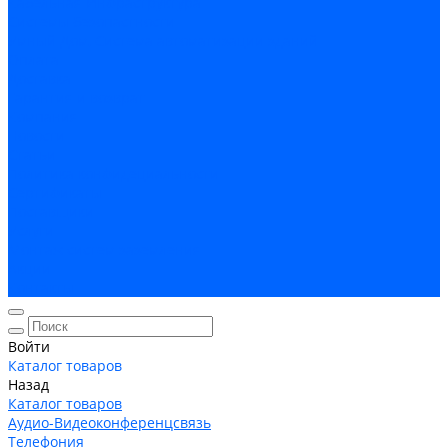
Кабельная Инфраструктура
Системы безопастности
Умный Дом, Система автоматизации зданий
Оплата
Доставка
Гарантия и возврат
Компания
Новости
Статьи
Политика конфидециальности
Сертификаты
Поставщики
Услуги
Монтаж систем заземления
Акции
Контакты
Войти
Каталог товаров
Назад
Каталог товаров
Аудио-Видеоконференцсвязь
Телефония