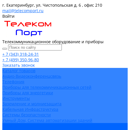
г. Екатеринбург, ул. Чистопольская д. 6 , офис 210
mail@telecomport.ru
Войти
Телекоммуникационное оборудование и приборы
+ 7 (343) 318-24-31
+ 7 (499) 350-96-80
Заказать звонок
Каталог товаров
Аудио-Видеоконференцсвязь
Телефония
Приборы для телекоммуникационных сетей
Приборы для энергетики
Инструменты
Заземление и молниезащита
Кабельная Инфраструктура
Системы безопастности
Умный Дом, Система автоматизации зданий
Оплата