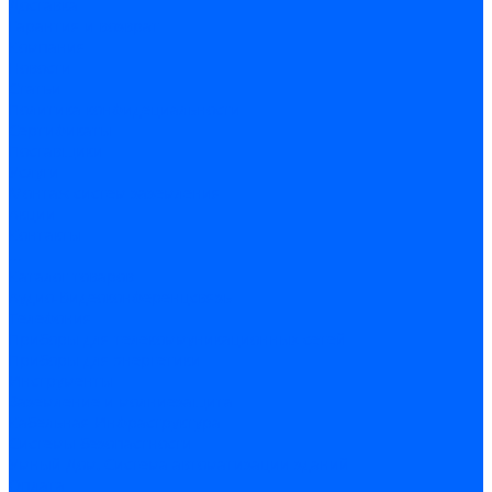
Доставка
Гарантия и возврат
Компания
Новости
Статьи
Политика конфидециальности
Сертификаты
Поставщики
Услуги
Монтаж систем заземления
Акции
Контакты
...
Каталог товаров
Аудио-Видеоконференцсвязь
Телефония
Приборы для телекоммуникационных сетей
Приборы для энергетики
Инструменты
Заземление и молниезащита
Кабельная Инфраструктура
Системы безопастности
Умный Дом, Система автоматизации зданий
Оплата