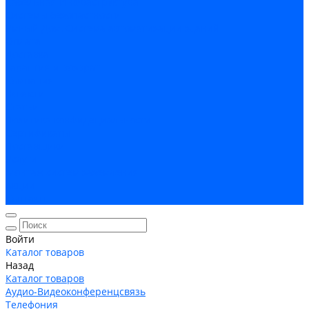
Кабельная Инфраструктура
Системы безопастности
Умный Дом, Система автоматизации зданий
Оплата
Доставка
Гарантия и возврат
Компания
Новости
Статьи
Политика конфидециальности
Сертификаты
Поставщики
Услуги
Монтаж систем заземления
Акции
Контакты
Войти
Каталог товаров
Назад
Каталог товаров
Аудио-Видеоконференцсвязь
Телефония