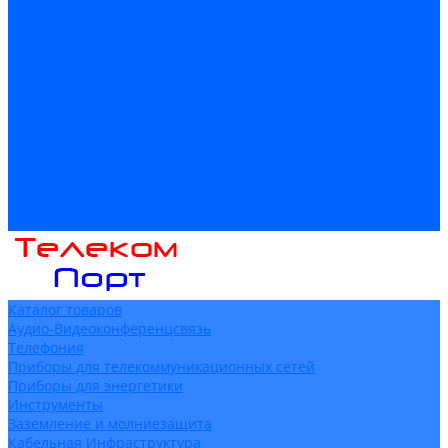
Доставка
Гарантия и возврат
Компания
Новости
Статьи
Политика конфидециальности
Сертификаты
Поставщики
Услуги
Монтаж систем заземления
Акции
Контакты
Каталог товаров
Аудио-Видеоконференцсвязь
Телефония
Приборы для телекоммуникационных сетей
Приборы для энергетики
Инструменты
Заземление и молниезащита
Кабельная Инфраструктура