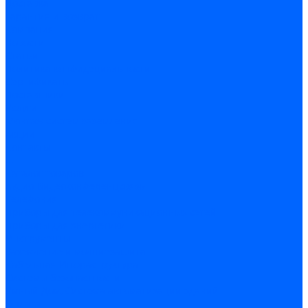
Доставка
Гарантия и возврат
Компания
Новости
Статьи
Политика конфидециальности
Сертификаты
Поставщики
Услуги
Монтаж систем заземления
Акции
Контакты
...
Каталог товаров
Аудио-Видеоконференцсвязь
Телефония
Приборы для телекоммуникационных сетей
Приборы для энергетики
Инструменты
Заземление и молниезащита
Кабельная Инфраструктура
Системы безопастности
Умный Дом, Система автоматизации зданий
Оплата