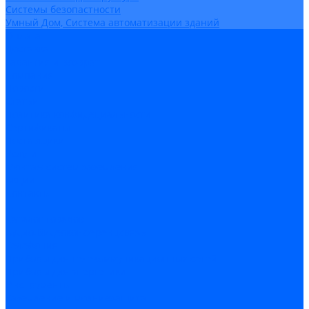
Системы безопастности
Умный Дом, Система автоматизации зданий
Оплата
Доставка
Гарантия и возврат
Компания
Новости
Статьи
Политика конфидециальности
Сертификаты
Поставщики
Услуги
Монтаж систем заземления
Акции
Контакты
...
Каталог товаров
Аудио-Видеоконференцсвязь
Телефония
Приборы для телекоммуникационных сетей
Приборы для энергетики
Инструменты
Заземление и молниезащита