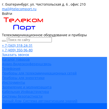
г. Екатеринбург, ул. Чистопольская д. 6 , офис 210
mail@telecomport.ru
Войти
Телекоммуникационное оборудование и приборы
+ 7 (343) 318-24-31
+ 7 (499) 350-96-80
Заказать звонок
Каталог товаров
Аудио-Видеоконференцсвязь
Телефония
Приборы для телекоммуникационных сетей
Приборы для энергетики
Инструменты
Заземление и молниезащита
Кабельная Инфраструктура
Системы безопастности
Умный Дом, Система автоматизации зданий
Оплата