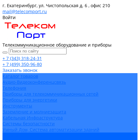
г. Екатеринбург, ул. Чистопольская д. 6 , офис 210
mail@telecomport.ru
Войти
Телекоммуникационное оборудование и приборы
+ 7 (343) 318-24-31
+ 7 (499) 350-96-80
Заказать звонок
Каталог товаров
Аудио-Видеоконференцсвязь
Телефония
Приборы для телекоммуникационных сетей
Приборы для энергетики
Инструменты
Заземление и молниезащита
Кабельная Инфраструктура
Системы безопастности
Умный Дом, Система автоматизации зданий
Оплата