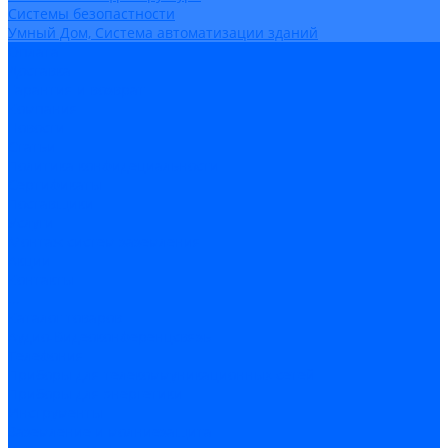
Системы безопастности
Умный Дом, Система автоматизации зданий
Оплата
Доставка
Гарантия и возврат
Компания
Новости
Статьи
Политика конфидециальности
Сертификаты
Поставщики
Услуги
Монтаж систем заземления
Акции
Контакты
...
Каталог товаров
Аудио-Видеоконференцсвязь
Телефония
Приборы для телекоммуникационных сетей
Приборы для энергетики
Инструменты
Заземление и молниезащита