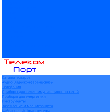
Доставка
Гарантия и возврат
Компания
Новости
Статьи
Политика конфидециальности
Сертификаты
Поставщики
Услуги
Монтаж систем заземления
Акции
Контакты
Каталог товаров
Аудио-Видеоконференцсвязь
Телефония
Приборы для телекоммуникационных сетей
Приборы для энергетики
Инструменты
Заземление и молниезащита
Кабельная Инфраструктура