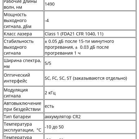
Рабочие длины
1490
волн, нм
Мощность
выходного
-4
сигнала, дБм
Класс лазера
Class 1 (FDA21 CFR 1040, 11)
Стабильность
± 0.05 дБ после 15-ти минутного
выходного
прогревания, ± 0.03 дБ после
сигнала
прогревания 1 ч
Ширина спектра,
5/5
нм
Оптический
SC, FC, SC, ST (заказываются отдельно)
интерфейс
Модуляция
2 кГц
сигнала
Автовыключение
есть
при бездействии
Тип батареи
аккумулятор CR2
Температура
-10 до 50
эксплуатации, °C
Температура