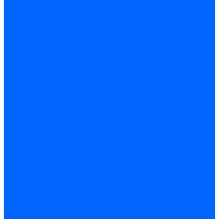
Доставка
Гарантия и возврат
Компания
Новости
Статьи
Политика конфидециальности
Сертификаты
Поставщики
Услуги
Монтаж систем заземления
Акции
Контакты
...
Каталог товаров
Аудио-Видеоконференцсвязь
Телефония
Приборы для телекоммуникационных сетей
Приборы для энергетики
Инструменты
Заземление и молниезащита
Кабельная Инфраструктура
Системы безопастности
Умный Дом, Система автоматизации зданий
Оплата