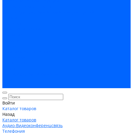
Кабельная Инфраструктура
Системы безопастности
Умный Дом, Система автоматизации зданий
Оплата
Доставка
Гарантия и возврат
Компания
Новости
Статьи
Политика конфидециальности
Сертификаты
Поставщики
Услуги
Монтаж систем заземления
Акции
Контакты
Войти
Каталог товаров
Назад
Каталог товаров
Аудио-Видеоконференцсвязь
Телефония