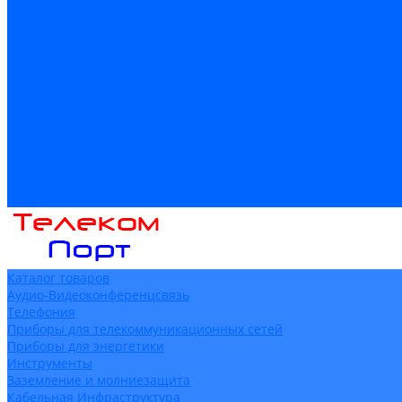
Доставка
Гарантия и возврат
Компания
Новости
Статьи
Политика конфидециальности
Сертификаты
Поставщики
Услуги
Монтаж систем заземления
Акции
Контакты
Каталог товаров
Аудио-Видеоконференцсвязь
Телефония
Приборы для телекоммуникационных сетей
Приборы для энергетики
Инструменты
Заземление и молниезащита
Кабельная Инфраструктура