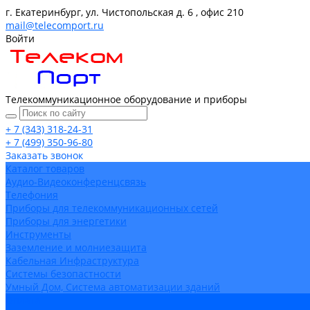
г. Екатеринбург, ул. Чистопольская д. 6 , офис 210
mail@telecomport.ru
Войти
Телекоммуникационное оборудование и приборы
+ 7 (343) 318-24-31
+ 7 (499) 350-96-80
Заказать звонок
Каталог товаров
Аудио-Видеоконференцсвязь
Телефония
Приборы для телекоммуникационных сетей
Приборы для энергетики
Инструменты
Заземление и молниезащита
Кабельная Инфраструктура
Системы безопастности
Умный Дом, Система автоматизации зданий
Оплата