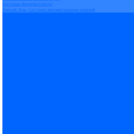
Системы безопастности
Умный Дом, Система автоматизации зданий
Оплата
Доставка
Гарантия и возврат
Компания
Новости
Статьи
Политика конфидециальности
Сертификаты
Поставщики
Услуги
Монтаж систем заземления
Акции
Контакты
...
Каталог товаров
Аудио-Видеоконференцсвязь
Телефония
Приборы для телекоммуникационных сетей
Приборы для энергетики
Инструменты
Заземление и молниезащита