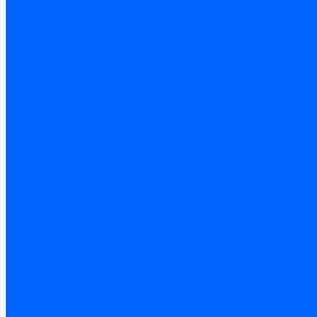
Доставка
Гарантия и возврат
Компания
Новости
Статьи
Политика конфидециальности
Сертификаты
Поставщики
Услуги
Монтаж систем заземления
Акции
Контакты
...
Каталог товаров
Аудио-Видеоконференцсвязь
Телефония
Приборы для телекоммуникационных сетей
Приборы для энергетики
Инструменты
Заземление и молниезащита
Кабельная Инфраструктура
Системы безопастности
Умный Дом, Система автоматизации зданий
Оплата