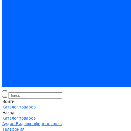
Кабельная Инфраструктура
Системы безопастности
Умный Дом, Система автоматизации зданий
Оплата
Доставка
Гарантия и возврат
Компания
Новости
Статьи
Политика конфидециальности
Сертификаты
Поставщики
Услуги
Монтаж систем заземления
Акции
Контакты
Войти
Каталог товаров
Назад
Каталог товаров
Аудио-Видеоконференцсвязь
Телефония