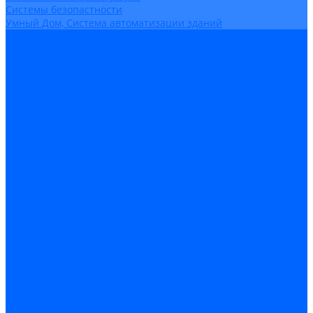
Системы безопастности
Умный Дом, Система автоматизации зданий
Оплата
Доставка
Гарантия и возврат
Компания
Новости
Статьи
Политика конфидециальности
Сертификаты
Поставщики
Услуги
Монтаж систем заземления
Акции
Контакты
...
Каталог товаров
Аудио-Видеоконференцсвязь
Телефония
Приборы для телекоммуникационных сетей
Приборы для энергетики
Инструменты
Заземление и молниезащита