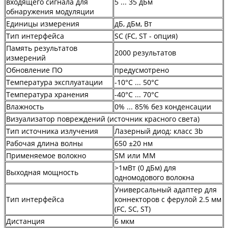
входящего сигнала для
5 ... 35 дБм
обнаружения модуляции
Единицы измерения
дБ, дБм, Вт
Тип интерфейса
SC (FC, ST - опция)
Память результатов
2000 результатов
измерений
Обновление ПО
предусмотрено
Температура эксплуатации
-10°C ... 50°C
Температура хранения
-40°C ... 70°C
Влажность
0% ... 85% без конденсации
Визуализатор повреждений (источник красного света)
Тип источника излучения
Лазерный диод: класс 3b
Рабочая длина волны
650 ±20 нм
Применяемое волокно
SM или MM
>1мВт (0 дБм) для
Выходная мощность
одномодового волокна
Универсальный адаптер для
Тип интерфейса
коннекторов с ферулой 2.5 мм
(FC, SC, ST)
Дистанция
6 мкм