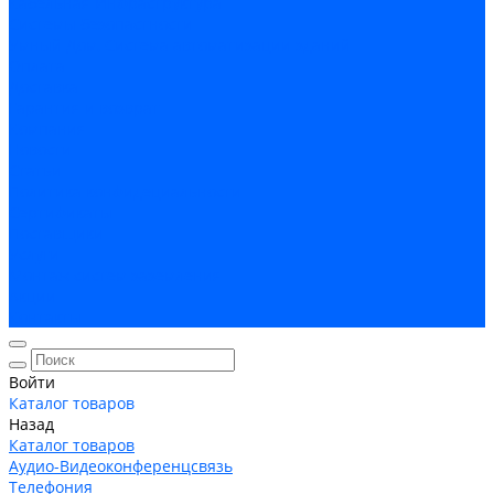
Кабельная Инфраструктура
Системы безопастности
Умный Дом, Система автоматизации зданий
Оплата
Доставка
Гарантия и возврат
Компания
Новости
Статьи
Политика конфидециальности
Сертификаты
Поставщики
Услуги
Монтаж систем заземления
Акции
Контакты
Войти
Каталог товаров
Назад
Каталог товаров
Аудио-Видеоконференцсвязь
Телефония