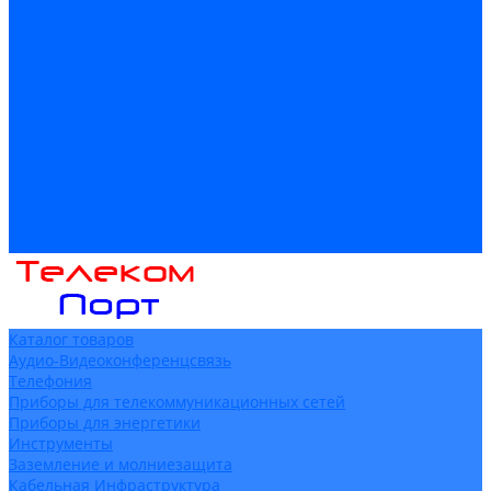
Доставка
Гарантия и возврат
Компания
Новости
Статьи
Политика конфидециальности
Сертификаты
Поставщики
Услуги
Монтаж систем заземления
Акции
Контакты
Каталог товаров
Аудио-Видеоконференцсвязь
Телефония
Приборы для телекоммуникационных сетей
Приборы для энергетики
Инструменты
Заземление и молниезащита
Кабельная Инфраструктура