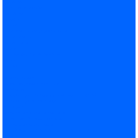
Доставка
Гарантия и возврат
Компания
Новости
Статьи
Политика конфидециальности
Сертификаты
Поставщики
Услуги
Монтаж систем заземления
Акции
Контакты
...
Каталог товаров
Аудио-Видеоконференцсвязь
Телефония
Приборы для телекоммуникационных сетей
Приборы для энергетики
Инструменты
Заземление и молниезащита
Кабельная Инфраструктура
Системы безопастности
Умный Дом, Система автоматизации зданий
Оплата