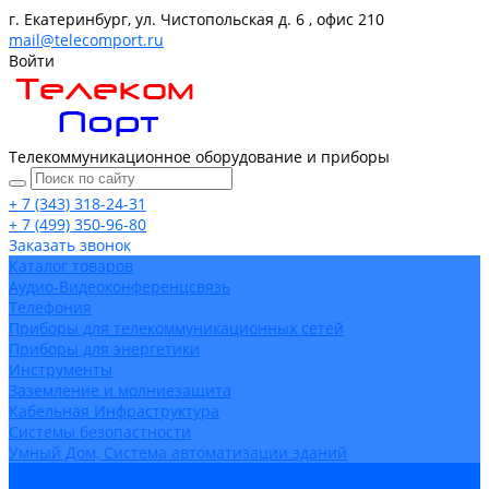
г. Екатеринбург, ул. Чистопольская д. 6 , офис 210
mail@telecomport.ru
Войти
Телекоммуникационное оборудование и приборы
+ 7 (343) 318-24-31
+ 7 (499) 350-96-80
Заказать звонок
Каталог товаров
Аудио-Видеоконференцсвязь
Телефония
Приборы для телекоммуникационных сетей
Приборы для энергетики
Инструменты
Заземление и молниезащита
Кабельная Инфраструктура
Системы безопастности
Умный Дом, Система автоматизации зданий
Оплата