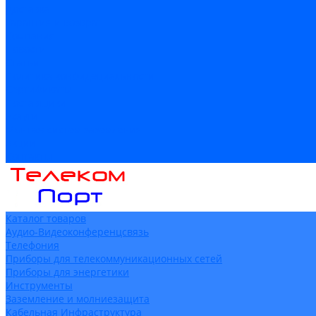
Доставка
Гарантия и возврат
Компания
Новости
Статьи
Политика конфидециальности
Сертификаты
Поставщики
Услуги
Монтаж систем заземления
Акции
Контакты
Каталог товаров
Аудио-Видеоконференцсвязь
Телефония
Приборы для телекоммуникационных сетей
Приборы для энергетики
Инструменты
Заземление и молниезащита
Кабельная Инфраструктура