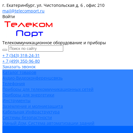
г. Екатеринбург, ул. Чистопольская д. 6 , офис 210
mail@telecomport.ru
Войти
Телекоммуникационное оборудование и приборы
+ 7 (343) 318-24-31
+ 7 (499) 350-96-80
Заказать звонок
Каталог товаров
Аудио-Видеоконференцсвязь
Телефония
Приборы для телекоммуникационных сетей
Приборы для энергетики
Инструменты
Заземление и молниезащита
Кабельная Инфраструктура
Системы безопастности
Умный Дом, Система автоматизации зданий
Оплата