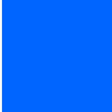
Доставка
Гарантия и возврат
Компания
Новости
Статьи
Политика конфидециальности
Сертификаты
Поставщики
Услуги
Монтаж систем заземления
Акции
Контакты
...
Каталог товаров
Аудио-Видеоконференцсвязь
Телефония
Приборы для телекоммуникационных сетей
Приборы для энергетики
Инструменты
Заземление и молниезащита
Кабельная Инфраструктура
Системы безопастности
Умный Дом, Система автоматизации зданий
Оплата