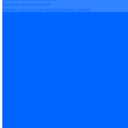
Системы безопастности
Умный Дом, Система автоматизации зданий
Оплата
Доставка
Гарантия и возврат
Компания
Новости
Статьи
Политика конфидециальности
Сертификаты
Поставщики
Услуги
Монтаж систем заземления
Акции
Контакты
...
Каталог товаров
Аудио-Видеоконференцсвязь
Телефония
Приборы для телекоммуникационных сетей
Приборы для энергетики
Инструменты
Заземление и молниезащита