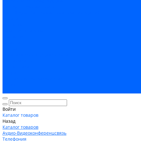
Кабельная Инфраструктура
Системы безопастности
Умный Дом, Система автоматизации зданий
Оплата
Доставка
Гарантия и возврат
Компания
Новости
Статьи
Политика конфидециальности
Сертификаты
Поставщики
Услуги
Монтаж систем заземления
Акции
Контакты
Войти
Каталог товаров
Назад
Каталог товаров
Аудио-Видеоконференцсвязь
Телефония