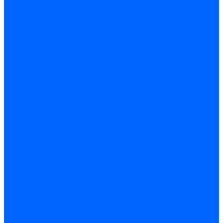
Доставка
Гарантия и возврат
Компания
Новости
Статьи
Политика конфидециальности
Сертификаты
Поставщики
Услуги
Монтаж систем заземления
Акции
Контакты
...
Каталог товаров
Аудио-Видеоконференцсвязь
Телефония
Приборы для телекоммуникационных сетей
Приборы для энергетики
Инструменты
Заземление и молниезащита
Кабельная Инфраструктура
Системы безопастности
Умный Дом, Система автоматизации зданий
Оплата