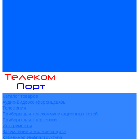
Доставка
Гарантия и возврат
Компания
Новости
Статьи
Политика конфидециальности
Сертификаты
Поставщики
Услуги
Монтаж систем заземления
Акции
Контакты
Каталог товаров
Аудио-Видеоконференцсвязь
Телефония
Приборы для телекоммуникационных сетей
Приборы для энергетики
Инструменты
Заземление и молниезащита
Кабельная Инфраструктура