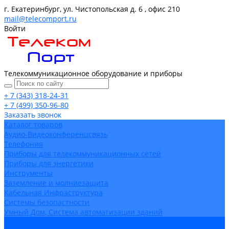
г. Екатеринбург, ул. Чистопольская д. 6 , офис 210
mail@telecomport.ru
Войти
Телекоммуникационное оборудование и приборы
+ 7 (343) 318-24-31
+ 7 (499) 350-96-80
Заказать звонок
Каталог товаров
Аудио-Видеоконференцсвязь
Телефония
Приборы для телекоммуникационных сетей
Приборы для энергетики
Инструменты
Заземление и молниезащита
Кабельная Инфраструктура
Системы безопастности
Умный Дом, Система автоматизации зданий
Оплата