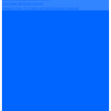
Системы безопастности
Умный Дом, Система автоматизации зданий
Оплата
Доставка
Гарантия и возврат
Компания
Новости
Статьи
Политика конфидециальности
Сертификаты
Поставщики
Услуги
Монтаж систем заземления
Акции
Контакты
...
Каталог товаров
Аудио-Видеоконференцсвязь
Телефония
Приборы для телекоммуникационных сетей
Приборы для энергетики
Инструменты
Заземление и молниезащита