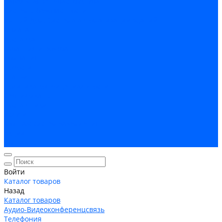
Кабельная Инфраструктура
Системы безопастности
Умный Дом, Система автоматизации зданий
Оплата
Доставка
Гарантия и возврат
Компания
Новости
Статьи
Политика конфидециальности
Сертификаты
Поставщики
Услуги
Монтаж систем заземления
Акции
Контакты
Войти
Каталог товаров
Назад
Каталог товаров
Аудио-Видеоконференцсвязь
Телефония