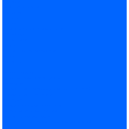
Доставка
Гарантия и возврат
Компания
Новости
Статьи
Политика конфидециальности
Сертификаты
Поставщики
Услуги
Монтаж систем заземления
Акции
Контакты
...
Каталог товаров
Аудио-Видеоконференцсвязь
Телефония
Приборы для телекоммуникационных сетей
Приборы для энергетики
Инструменты
Заземление и молниезащита
Кабельная Инфраструктура
Системы безопастности
Умный Дом, Система автоматизации зданий
Оплата