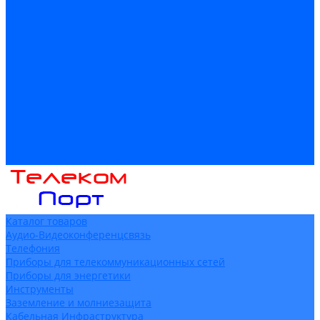
Доставка
Гарантия и возврат
Компания
Новости
Статьи
Политика конфидециальности
Сертификаты
Поставщики
Услуги
Монтаж систем заземления
Акции
Контакты
Каталог товаров
Аудио-Видеоконференцсвязь
Телефония
Приборы для телекоммуникационных сетей
Приборы для энергетики
Инструменты
Заземление и молниезащита
Кабельная Инфраструктура