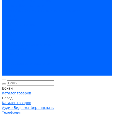
Кабельная Инфраструктура
Системы безопастности
Умный Дом, Система автоматизации зданий
Оплата
Доставка
Гарантия и возврат
Компания
Новости
Статьи
Политика конфидециальности
Сертификаты
Поставщики
Услуги
Монтаж систем заземления
Акции
Контакты
Войти
Каталог товаров
Назад
Каталог товаров
Аудио-Видеоконференцсвязь
Телефония