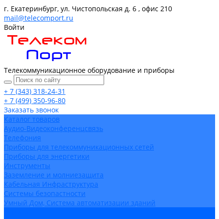
г. Екатеринбург, ул. Чистопольская д. 6 , офис 210
mail@telecomport.ru
Войти
Телекоммуникационное оборудование и приборы
+ 7 (343) 318-24-31
+ 7 (499) 350-96-80
Заказать звонок
Каталог товаров
Аудио-Видеоконференцсвязь
Телефония
Приборы для телекоммуникационных сетей
Приборы для энергетики
Инструменты
Заземление и молниезащита
Кабельная Инфраструктура
Системы безопастности
Умный Дом, Система автоматизации зданий
Оплата