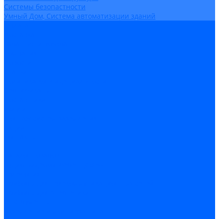
Системы безопастности
Умный Дом, Система автоматизации зданий
Оплата
Доставка
Гарантия и возврат
Компания
Новости
Статьи
Политика конфидециальности
Сертификаты
Поставщики
Услуги
Монтаж систем заземления
Акции
Контакты
...
Каталог товаров
Аудио-Видеоконференцсвязь
Телефония
Приборы для телекоммуникационных сетей
Приборы для энергетики
Инструменты
Заземление и молниезащита