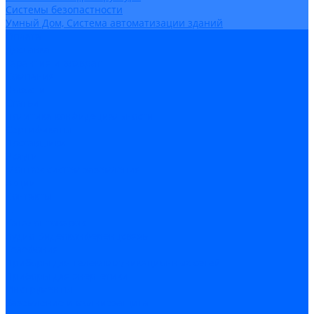
Системы безопастности
Умный Дом, Система автоматизации зданий
Оплата
Доставка
Гарантия и возврат
Компания
Новости
Статьи
Политика конфидециальности
Сертификаты
Поставщики
Услуги
Монтаж систем заземления
Акции
Контакты
...
Каталог товаров
Аудио-Видеоконференцсвязь
Телефония
Приборы для телекоммуникационных сетей
Приборы для энергетики
Инструменты
Заземление и молниезащита