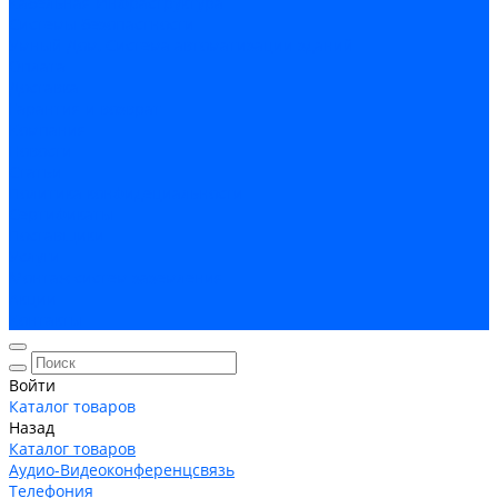
Кабельная Инфраструктура
Системы безопастности
Умный Дом, Система автоматизации зданий
Оплата
Доставка
Гарантия и возврат
Компания
Новости
Статьи
Политика конфидециальности
Сертификаты
Поставщики
Услуги
Монтаж систем заземления
Акции
Контакты
Войти
Каталог товаров
Назад
Каталог товаров
Аудио-Видеоконференцсвязь
Телефония