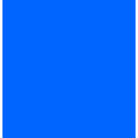
Доставка
Гарантия и возврат
Компания
Новости
Статьи
Политика конфидециальности
Сертификаты
Поставщики
Услуги
Монтаж систем заземления
Акции
Контакты
...
Каталог товаров
Аудио-Видеоконференцсвязь
Телефония
Приборы для телекоммуникационных сетей
Приборы для энергетики
Инструменты
Заземление и молниезащита
Кабельная Инфраструктура
Системы безопастности
Умный Дом, Система автоматизации зданий
Оплата