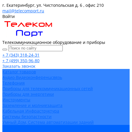
г. Екатеринбург, ул. Чистопольская д. 6 , офис 210
mail@telecomport.ru
Войти
Телекоммуникационное оборудование и приборы
+ 7 (343) 318-24-31
+ 7 (499) 350-96-80
Заказать звонок
Каталог товаров
Аудио-Видеоконференцсвязь
Телефония
Приборы для телекоммуникационных сетей
Приборы для энергетики
Инструменты
Заземление и молниезащита
Кабельная Инфраструктура
Системы безопастности
Умный Дом, Система автоматизации зданий
Оплата