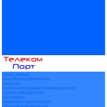
Доставка
Гарантия и возврат
Компания
Новости
Статьи
Политика конфидециальности
Сертификаты
Поставщики
Услуги
Монтаж систем заземления
Акции
Контакты
Каталог товаров
Аудио-Видеоконференцсвязь
Телефония
Приборы для телекоммуникационных сетей
Приборы для энергетики
Инструменты
Заземление и молниезащита
Кабельная Инфраструктура