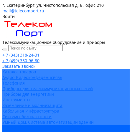
г. Екатеринбург, ул. Чистопольская д. 6 , офис 210
mail@telecomport.ru
Войти
Телекоммуникационное оборудование и приборы
+ 7 (343) 318-24-31
+ 7 (499) 350-96-80
Заказать звонок
Каталог товаров
Аудио-Видеоконференцсвязь
Телефония
Приборы для телекоммуникационных сетей
Приборы для энергетики
Инструменты
Заземление и молниезащита
Кабельная Инфраструктура
Системы безопастности
Умный Дом, Система автоматизации зданий
Оплата