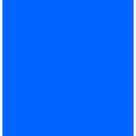
Доставка
Гарантия и возврат
Компания
Новости
Статьи
Политика конфидециальности
Сертификаты
Поставщики
Услуги
Монтаж систем заземления
Акции
Контакты
...
Каталог товаров
Аудио-Видеоконференцсвязь
Телефония
Приборы для телекоммуникационных сетей
Приборы для энергетики
Инструменты
Заземление и молниезащита
Кабельная Инфраструктура
Системы безопастности
Умный Дом, Система автоматизации зданий
Оплата