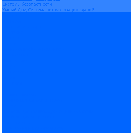
Системы безопастности
Умный Дом, Система автоматизации зданий
Оплата
Доставка
Гарантия и возврат
Компания
Новости
Статьи
Политика конфидециальности
Сертификаты
Поставщики
Услуги
Монтаж систем заземления
Акции
Контакты
...
Каталог товаров
Аудио-Видеоконференцсвязь
Телефония
Приборы для телекоммуникационных сетей
Приборы для энергетики
Инструменты
Заземление и молниезащита