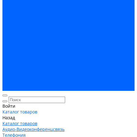
Кабельная Инфраструктура
Системы безопастности
Умный Дом, Система автоматизации зданий
Оплата
Доставка
Гарантия и возврат
Компания
Новости
Статьи
Политика конфидециальности
Сертификаты
Поставщики
Услуги
Монтаж систем заземления
Акции
Контакты
Войти
Каталог товаров
Назад
Каталог товаров
Аудио-Видеоконференцсвязь
Телефония