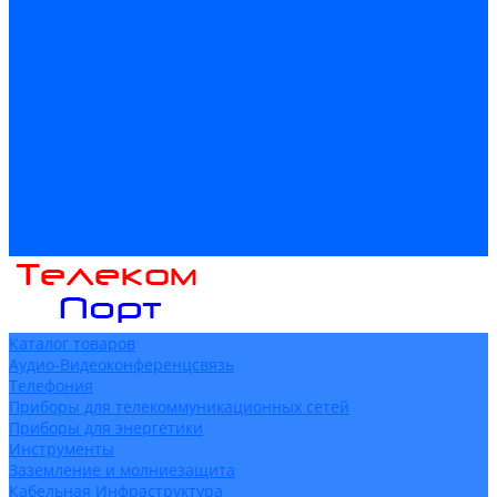
Доставка
Гарантия и возврат
Компания
Новости
Статьи
Политика конфидециальности
Сертификаты
Поставщики
Услуги
Монтаж систем заземления
Акции
Контакты
Каталог товаров
Аудио-Видеоконференцсвязь
Телефония
Приборы для телекоммуникационных сетей
Приборы для энергетики
Инструменты
Заземление и молниезащита
Кабельная Инфраструктура