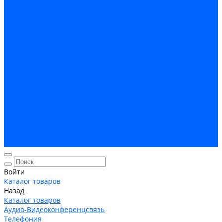
Кабельная Инфраструктура
Системы безопастности
Умный Дом, Система автоматизации зданий
Оплата
Доставка
Гарантия и возврат
Компания
Новости
Статьи
Политика конфидециальности
Сертификаты
Поставщики
Услуги
Монтаж систем заземления
Акции
Контакты
Войти
Каталог товаров
Назад
Каталог товаров
Аудио-Видеоконференцсвязь
Телефония