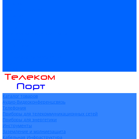
Доставка
Гарантия и возврат
Компания
Новости
Статьи
Политика конфидециальности
Сертификаты
Поставщики
Услуги
Монтаж систем заземления
Акции
Контакты
Каталог товаров
Аудио-Видеоконференцсвязь
Телефония
Приборы для телекоммуникационных сетей
Приборы для энергетики
Инструменты
Заземление и молниезащита
Кабельная Инфраструктура