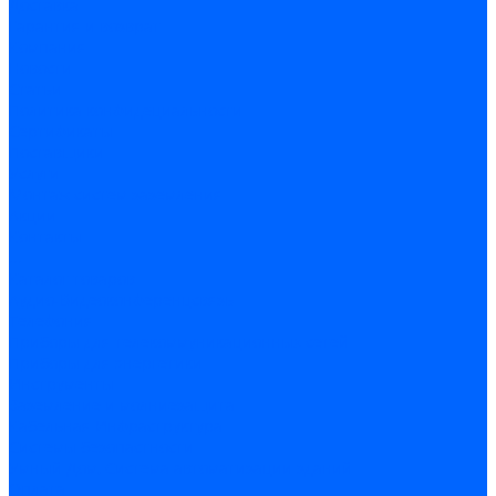
Доставка
Гарантия и возврат
Компания
Новости
Статьи
Политика конфидециальности
Сертификаты
Поставщики
Услуги
Монтаж систем заземления
Акции
Контакты
...
Каталог товаров
Аудио-Видеоконференцсвязь
Телефония
Приборы для телекоммуникационных сетей
Приборы для энергетики
Инструменты
Заземление и молниезащита
Кабельная Инфраструктура
Системы безопастности
Умный Дом, Система автоматизации зданий
Оплата