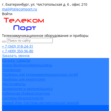
г. Екатеринбург, ул. Чистопольская д. 6 , офис 210
mail@telecomport.ru
Войти
Телекоммуникационное оборудование и приборы
+ 7 (343) 318-24-31
+ 7 (499) 350-96-80
Заказать звонок
Каталог товаров
Аудио-Видеоконференцсвязь
Телефония
Приборы для телекоммуникационных сетей
Приборы для энергетики
Инструменты
Заземление и молниезащита
Кабельная Инфраструктура
Системы безопастности
Умный Дом, Система автоматизации зданий
Оплата