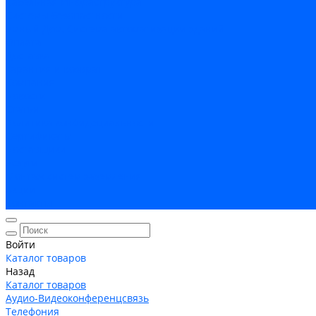
Кабельная Инфраструктура
Системы безопастности
Умный Дом, Система автоматизации зданий
Оплата
Доставка
Гарантия и возврат
Компания
Новости
Статьи
Политика конфидециальности
Сертификаты
Поставщики
Услуги
Монтаж систем заземления
Акции
Контакты
Войти
Каталог товаров
Назад
Каталог товаров
Аудио-Видеоконференцсвязь
Телефония