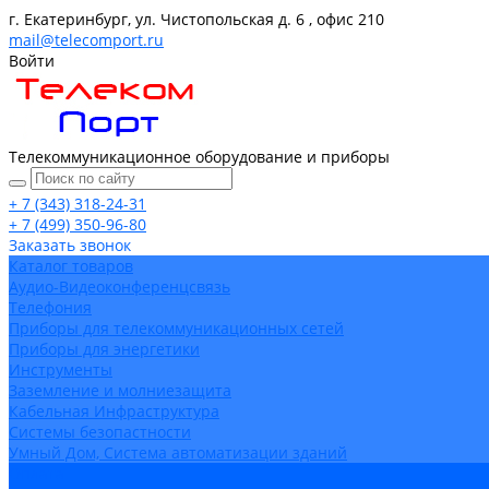
г. Екатеринбург, ул. Чистопольская д. 6 , офис 210
mail@telecomport.ru
Войти
Телекоммуникационное оборудование и приборы
+ 7 (343) 318-24-31
+ 7 (499) 350-96-80
Заказать звонок
Каталог товаров
Аудио-Видеоконференцсвязь
Телефония
Приборы для телекоммуникационных сетей
Приборы для энергетики
Инструменты
Заземление и молниезащита
Кабельная Инфраструктура
Системы безопастности
Умный Дом, Система автоматизации зданий
Оплата