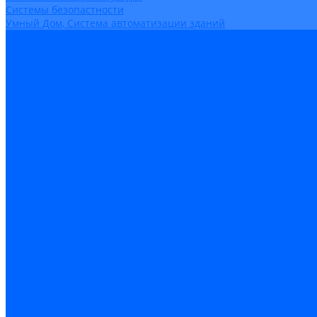
Системы безопастности
Умный Дом, Система автоматизации зданий
Оплата
Доставка
Гарантия и возврат
Компания
Новости
Статьи
Политика конфидециальности
Сертификаты
Поставщики
Услуги
Монтаж систем заземления
Акции
Контакты
...
Каталог товаров
Аудио-Видеоконференцсвязь
Телефония
Приборы для телекоммуникационных сетей
Приборы для энергетики
Инструменты
Заземление и молниезащита