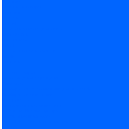
Доставка
Гарантия и возврат
Компания
Новости
Статьи
Политика конфидециальности
Сертификаты
Поставщики
Услуги
Монтаж систем заземления
Акции
Контакты
...
Каталог товаров
Аудио-Видеоконференцсвязь
Телефония
Приборы для телекоммуникационных сетей
Приборы для энергетики
Инструменты
Заземление и молниезащита
Кабельная Инфраструктура
Системы безопастности
Умный Дом, Система автоматизации зданий
Оплата