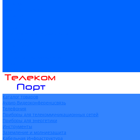
Доставка
Гарантия и возврат
Компания
Новости
Статьи
Политика конфидециальности
Сертификаты
Поставщики
Услуги
Монтаж систем заземления
Акции
Контакты
Каталог товаров
Аудио-Видеоконференцсвязь
Телефония
Приборы для телекоммуникационных сетей
Приборы для энергетики
Инструменты
Заземление и молниезащита
Кабельная Инфраструктура