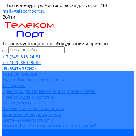
г. Екатеринбург, ул. Чистопольская д. 6 , офис 210
mail@telecomport.ru
Войти
Телекоммуникационное оборудование и приборы
+ 7 (343) 318-24-31
+ 7 (499) 350-96-80
Заказать звонок
Каталог товаров
Аудио-Видеоконференцсвязь
Телефония
Приборы для телекоммуникационных сетей
Приборы для энергетики
Инструменты
Заземление и молниезащита
Кабельная Инфраструктура
Системы безопастности
Умный Дом, Система автоматизации зданий
Оплата