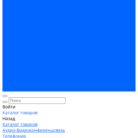
Кабельная Инфраструктура
Системы безопастности
Умный Дом, Система автоматизации зданий
Оплата
Доставка
Гарантия и возврат
Компания
Новости
Статьи
Политика конфидециальности
Сертификаты
Поставщики
Услуги
Монтаж систем заземления
Акции
Контакты
Войти
Каталог товаров
Назад
Каталог товаров
Аудио-Видеоконференцсвязь
Телефония