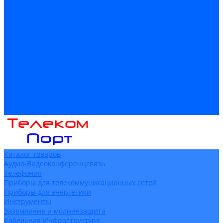
Доставка
Гарантия и возврат
Компания
Новости
Статьи
Политика конфидециальности
Сертификаты
Поставщики
Услуги
Монтаж систем заземления
Акции
Контакты
Каталог товаров
Аудио-Видеоконференцсвязь
Телефония
Приборы для телекоммуникационных сетей
Приборы для энергетики
Инструменты
Заземление и молниезащита
Кабельная Инфраструктура