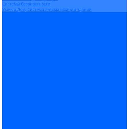
Системы безопастности
Умный Дом, Система автоматизации зданий
Оплата
Доставка
Гарантия и возврат
Компания
Новости
Статьи
Политика конфидециальности
Сертификаты
Поставщики
Услуги
Монтаж систем заземления
Акции
Контакты
...
Каталог товаров
Аудио-Видеоконференцсвязь
Телефония
Приборы для телекоммуникационных сетей
Приборы для энергетики
Инструменты
Заземление и молниезащита