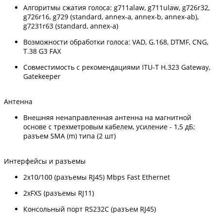
Алгоритмы сжатия голоса: g711alaw, g711ulaw, g726r32,
g726r16, g729 (standard, annex-a, annex-b, annex-ab),
g7231r63 (standard, annex-a)
Возможности обработки голоса: VAD, G.168, DTMF, CNG,
T.38 G3 FAX
Совместимость с рекомендациями ITU-T H.323 Gateway,
Gatekeeper
Антенна
Внешняя ненаправленная антенна на магнитной
основе с трехметровым кабелем, усиление - 1,5 дБ;
разъем SMA (m) типа (2 шт)
Интерфейсы и разъемы
2х10/100 (разъемы RJ45) Mbps Fast Ethernet
2хFXS (разъемы RJ11)
Консольный порт RS232C (разъем RJ45)