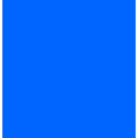
Доставка
Гарантия и возврат
Компания
Новости
Статьи
Политика конфидециальности
Сертификаты
Поставщики
Услуги
Монтаж систем заземления
Акции
Контакты
...
Каталог товаров
Аудио-Видеоконференцсвязь
Телефония
Приборы для телекоммуникационных сетей
Приборы для энергетики
Инструменты
Заземление и молниезащита
Кабельная Инфраструктура
Системы безопастности
Умный Дом, Система автоматизации зданий
Оплата