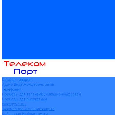
Доставка
Гарантия и возврат
Компания
Новости
Статьи
Политика конфидециальности
Сертификаты
Поставщики
Услуги
Монтаж систем заземления
Акции
Контакты
Каталог товаров
Аудио-Видеоконференцсвязь
Телефония
Приборы для телекоммуникационных сетей
Приборы для энергетики
Инструменты
Заземление и молниезащита
Кабельная Инфраструктура