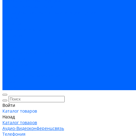
Кабельная Инфраструктура
Системы безопастности
Умный Дом, Система автоматизации зданий
Оплата
Доставка
Гарантия и возврат
Компания
Новости
Статьи
Политика конфидециальности
Сертификаты
Поставщики
Услуги
Монтаж систем заземления
Акции
Контакты
Войти
Каталог товаров
Назад
Каталог товаров
Аудио-Видеоконференцсвязь
Телефония