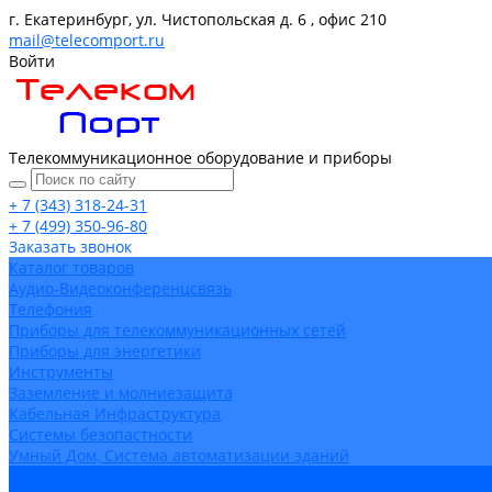
г. Екатеринбург, ул. Чистопольская д. 6 , офис 210
mail@telecomport.ru
Войти
Телекоммуникационное оборудование и приборы
+ 7 (343) 318-24-31
+ 7 (499) 350-96-80
Заказать звонок
Каталог товаров
Аудио-Видеоконференцсвязь
Телефония
Приборы для телекоммуникационных сетей
Приборы для энергетики
Инструменты
Заземление и молниезащита
Кабельная Инфраструктура
Системы безопастности
Умный Дом, Система автоматизации зданий
Оплата