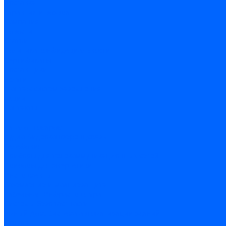
Доставка
Гарантия и возврат
Компания
Новости
Статьи
Политика конфидециальности
Сертификаты
Поставщики
Услуги
Монтаж систем заземления
Акции
Контакты
...
Каталог товаров
Аудио-Видеоконференцсвязь
Телефония
Приборы для телекоммуникационных сетей
Приборы для энергетики
Инструменты
Заземление и молниезащита
Кабельная Инфраструктура
Системы безопастности
Умный Дом, Система автоматизации зданий
Оплата