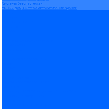
Системы безопастности
Умный Дом, Система автоматизации зданий
Оплата
Доставка
Гарантия и возврат
Компания
Новости
Статьи
Политика конфидециальности
Сертификаты
Поставщики
Услуги
Монтаж систем заземления
Акции
Контакты
...
Каталог товаров
Аудио-Видеоконференцсвязь
Телефония
Приборы для телекоммуникационных сетей
Приборы для энергетики
Инструменты
Заземление и молниезащита