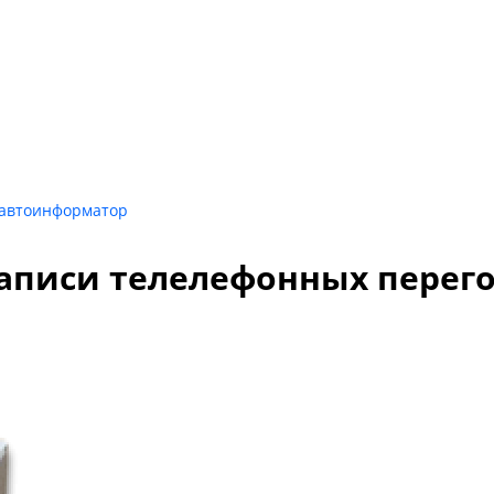
/автоинформатор
записи телелефонных перег