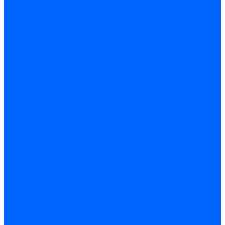
Доставка
Гарантия и возврат
Компания
Новости
Статьи
Политика конфидециальности
Сертификаты
Поставщики
Услуги
Монтаж систем заземления
Акции
Контакты
...
Каталог товаров
Аудио-Видеоконференцсвязь
Телефония
Приборы для телекоммуникационных сетей
Приборы для энергетики
Инструменты
Заземление и молниезащита
Кабельная Инфраструктура
Системы безопастности
Умный Дом, Система автоматизации зданий
Оплата