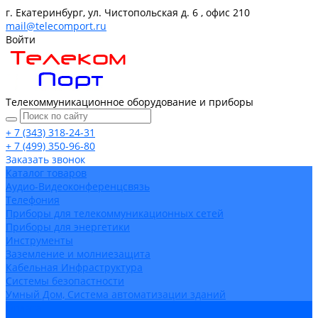
г. Екатеринбург, ул. Чистопольская д. 6 , офис 210
mail@telecomport.ru
Войти
Телекоммуникационное оборудование и приборы
+ 7 (343) 318-24-31
+ 7 (499) 350-96-80
Заказать звонок
Каталог товаров
Аудио-Видеоконференцсвязь
Телефония
Приборы для телекоммуникационных сетей
Приборы для энергетики
Инструменты
Заземление и молниезащита
Кабельная Инфраструктура
Системы безопастности
Умный Дом, Система автоматизации зданий
Оплата