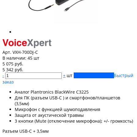
Арт. VXH-700DJ-C
В наличии:
45 шт
5 075 руб.
5 342 руб.
-
+
шт
Купить
Добавлено
Быстрый
заказ
Аналог Plantronics BlackWire C3225
Для ПК (разъем USB-C ) и смартфонов/планшетов
(3,5мм)
Микрофон с функцией шумоподавления
Защита от акустической травмы
3 кнопки (Mute (отключение микрофона); +/- громкость)
Разъем USB-C + 3,5мм