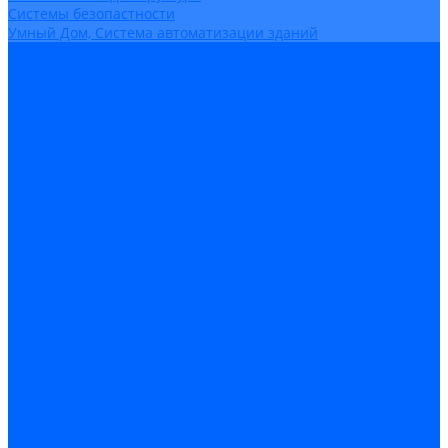
Системы безопастности
Умный Дом, Система автоматизации зданий
Оплата
Доставка
Гарантия и возврат
Компания
Новости
Статьи
Политика конфидециальности
Сертификаты
Поставщики
Услуги
Монтаж систем заземления
Акции
Контакты
...
Каталог товаров
Аудио-Видеоконференцсвязь
Телефония
Приборы для телекоммуникационных сетей
Приборы для энергетики
Инструменты
Заземление и молниезащита