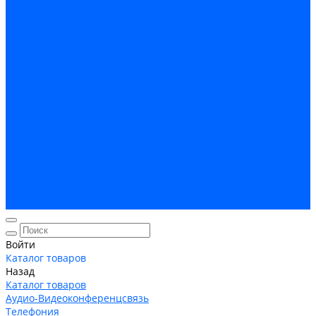
Кабельная Инфраструктура
Системы безопастности
Умный Дом, Система автоматизации зданий
Оплата
Доставка
Гарантия и возврат
Компания
Новости
Статьи
Политика конфидециальности
Сертификаты
Поставщики
Услуги
Монтаж систем заземления
Акции
Контакты
Войти
Каталог товаров
Назад
Каталог товаров
Аудио-Видеоконференцсвязь
Телефония