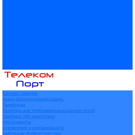
Доставка
Гарантия и возврат
Компания
Новости
Статьи
Политика конфидециальности
Сертификаты
Поставщики
Услуги
Монтаж систем заземления
Акции
Контакты
Каталог товаров
Аудио-Видеоконференцсвязь
Телефония
Приборы для телекоммуникационных сетей
Приборы для энергетики
Инструменты
Заземление и молниезащита
Кабельная Инфраструктура