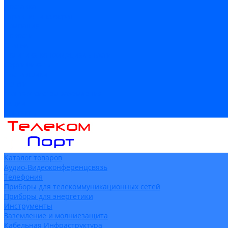
Доставка
Гарантия и возврат
Компания
Новости
Статьи
Политика конфидециальности
Сертификаты
Поставщики
Услуги
Монтаж систем заземления
Акции
Контакты
Каталог товаров
Аудио-Видеоконференцсвязь
Телефония
Приборы для телекоммуникационных сетей
Приборы для энергетики
Инструменты
Заземление и молниезащита
Кабельная Инфраструктура