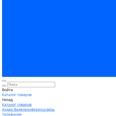
Кабельная Инфраструктура
Системы безопастности
Умный Дом, Система автоматизации зданий
Оплата
Доставка
Гарантия и возврат
Компания
Новости
Статьи
Политика конфидециальности
Сертификаты
Поставщики
Услуги
Монтаж систем заземления
Акции
Контакты
Войти
Каталог товаров
Назад
Каталог товаров
Аудио-Видеоконференцсвязь
Телефония