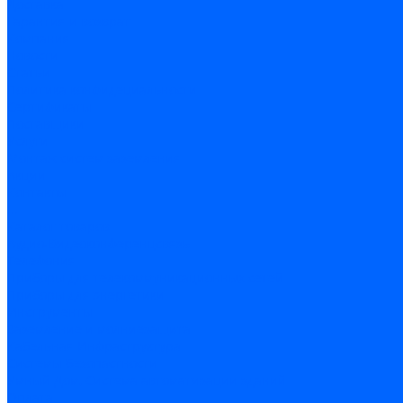
Доставка
Гарантия и возврат
Компания
Новости
Статьи
Политика конфидециальности
Сертификаты
Поставщики
Услуги
Монтаж систем заземления
Акции
Контакты
...
Каталог товаров
Аудио-Видеоконференцсвязь
Телефония
Приборы для телекоммуникационных сетей
Приборы для энергетики
Инструменты
Заземление и молниезащита
Кабельная Инфраструктура
Системы безопастности
Умный Дом, Система автоматизации зданий
Оплата