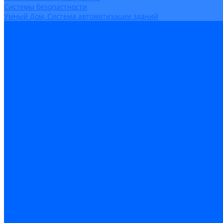
Системы безопастности
Умный Дом, Система автоматизации зданий
Оплата
Доставка
Гарантия и возврат
Компания
Новости
Статьи
Политика конфидециальности
Сертификаты
Поставщики
Услуги
Монтаж систем заземления
Акции
Контакты
...
Каталог товаров
Аудио-Видеоконференцсвязь
Телефония
Приборы для телекоммуникационных сетей
Приборы для энергетики
Инструменты
Заземление и молниезащита