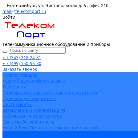
г. Екатеринбург, ул. Чистопольская д. 6 , офис 210
mail@telecomport.ru
Войти
Телекоммуникационное оборудование и приборы
+ 7 (343) 318-24-31
+ 7 (499) 350-96-80
Заказать звонок
Каталог товаров
Аудио-Видеоконференцсвязь
Телефония
Приборы для телекоммуникационных сетей
Приборы для энергетики
Инструменты
Заземление и молниезащита
Кабельная Инфраструктура
Системы безопастности
Умный Дом, Система автоматизации зданий
Оплата