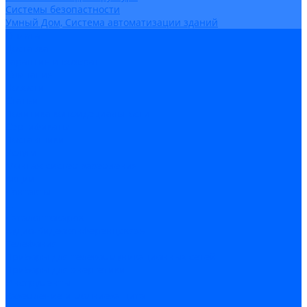
Системы безопастности
Умный Дом, Система автоматизации зданий
Оплата
Доставка
Гарантия и возврат
Компания
Новости
Статьи
Политика конфидециальности
Сертификаты
Поставщики
Услуги
Монтаж систем заземления
Акции
Контакты
...
Каталог товаров
Аудио-Видеоконференцсвязь
Телефония
Приборы для телекоммуникационных сетей
Приборы для энергетики
Инструменты
Заземление и молниезащита