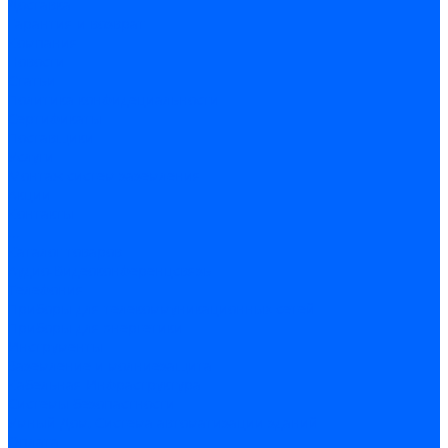
Доставка
Гарантия и возврат
Компания
Новости
Статьи
Политика конфидециальности
Сертификаты
Поставщики
Услуги
Монтаж систем заземления
Акции
Контакты
...
Каталог товаров
Аудио-Видеоконференцсвязь
Телефония
Приборы для телекоммуникационных сетей
Приборы для энергетики
Инструменты
Заземление и молниезащита
Кабельная Инфраструктура
Системы безопастности
Умный Дом, Система автоматизации зданий
Оплата