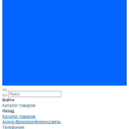
Кабельная Инфраструктура
Системы безопастности
Умный Дом, Система автоматизации зданий
Оплата
Доставка
Гарантия и возврат
Компания
Новости
Статьи
Политика конфидециальности
Сертификаты
Поставщики
Услуги
Монтаж систем заземления
Акции
Контакты
Войти
Каталог товаров
Назад
Каталог товаров
Аудио-Видеоконференцсвязь
Телефония