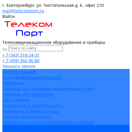
г. Екатеринбург, ул. Чистопольская д. 6 , офис 210
mail@telecomport.ru
Войти
Телекоммуникационное оборудование и приборы
+ 7 (343) 318-24-31
+ 7 (499) 350-96-80
Заказать звонок
Каталог товаров
Аудио-Видеоконференцсвязь
Телефония
Приборы для телекоммуникационных сетей
Приборы для энергетики
Инструменты
Заземление и молниезащита
Кабельная Инфраструктура
Системы безопастности
Умный Дом, Система автоматизации зданий
Оплата