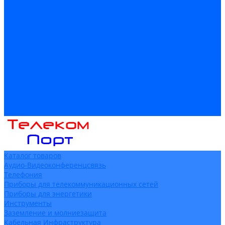
Доставка
Гарантия и возврат
Компания
Новости
Статьи
Политика конфидециальности
Сертификаты
Поставщики
Услуги
Монтаж систем заземления
Акции
Контакты
Каталог товаров
Аудио-Видеоконференцсвязь
Телефония
Приборы для телекоммуникационных сетей
Приборы для энергетики
Инструменты
Заземление и молниезащита
Кабельная Инфраструктура