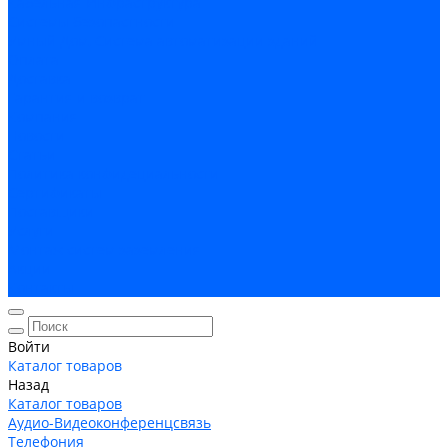
Кабельная Инфраструктура
Системы безопастности
Умный Дом, Система автоматизации зданий
Оплата
Доставка
Гарантия и возврат
Компания
Новости
Статьи
Политика конфидециальности
Сертификаты
Поставщики
Услуги
Монтаж систем заземления
Акции
Контакты
Войти
Каталог товаров
Назад
Каталог товаров
Аудио-Видеоконференцсвязь
Телефония