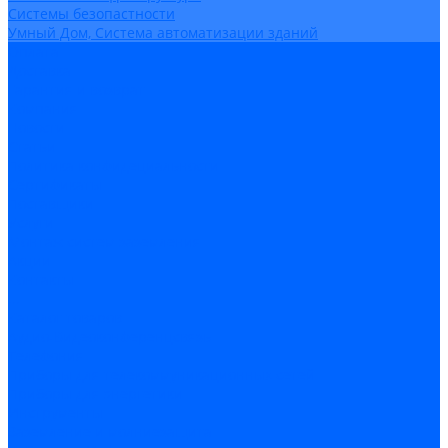
Системы безопастности
Умный Дом, Система автоматизации зданий
Оплата
Доставка
Гарантия и возврат
Компания
Новости
Статьи
Политика конфидециальности
Сертификаты
Поставщики
Услуги
Монтаж систем заземления
Акции
Контакты
...
Каталог товаров
Аудио-Видеоконференцсвязь
Телефония
Приборы для телекоммуникационных сетей
Приборы для энергетики
Инструменты
Заземление и молниезащита