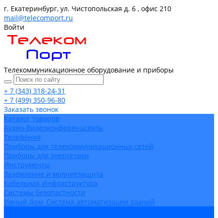
г. Екатеринбург, ул. Чистопольская д. 6 , офис 210
mail@telecomport.ru
Войти
Телекоммуникационное оборудование и приборы
+ 7 (343) 318-24-31
+ 7 (499) 350-96-80
Заказать звонок
Каталог товаров
Аудио-Видеоконференцсвязь
Телефония
Приборы для телекоммуникационных сетей
Приборы для энергетики
Инструменты
Заземление и молниезащита
Кабельная Инфраструктура
Системы безопастности
Умный Дом, Система автоматизации зданий
Оплата