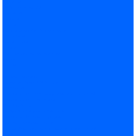
Доставка
Гарантия и возврат
Компания
Новости
Статьи
Политика конфидециальности
Сертификаты
Поставщики
Услуги
Монтаж систем заземления
Акции
Контакты
...
Каталог товаров
Аудио-Видеоконференцсвязь
Телефония
Приборы для телекоммуникационных сетей
Приборы для энергетики
Инструменты
Заземление и молниезащита
Кабельная Инфраструктура
Системы безопастности
Умный Дом, Система автоматизации зданий
Оплата