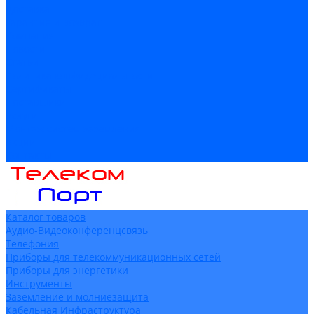
Доставка
Гарантия и возврат
Компания
Новости
Статьи
Политика конфидециальности
Сертификаты
Поставщики
Услуги
Монтаж систем заземления
Акции
Контакты
Каталог товаров
Аудио-Видеоконференцсвязь
Телефония
Приборы для телекоммуникационных сетей
Приборы для энергетики
Инструменты
Заземление и молниезащита
Кабельная Инфраструктура