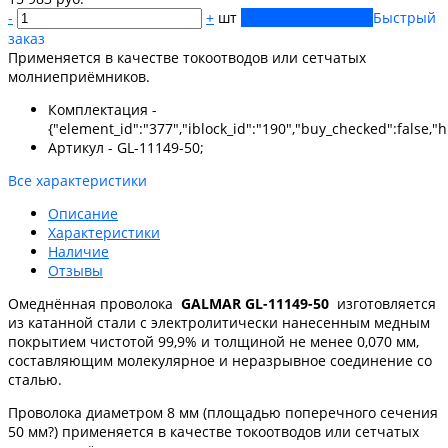
-
+
шт
Купить
Добавлено
Быстрый
заказ
Применяется в качестве токоотводов или сетчатых
молниеприёмников.
Комплектация -
{"element_id":"377","iblock_id":"190","buy_checked":false,"hi
Артикул - GL-11149-50;
Все характеристики
Описание
Характеристики
Наличие
Отзывы
Омеднённая проволока
GALMAR GL-11149-50
изготовляется
из катанной стали с электролитически нанесенным медным
покрытием чистотой 99,9% и толщиной не менее 0,070 мм,
составляющим молекулярное и неразрывное соединение со
сталью.
Проволока диаметром 8 мм (площадью поперечного сечения
50 мм?) применяется в качестве токоотводов или сетчатых