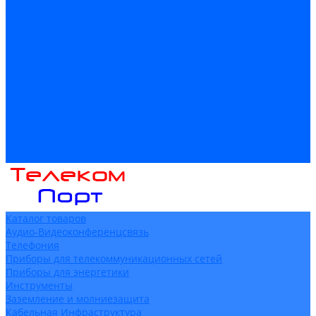
Доставка
Гарантия и возврат
Компания
Новости
Статьи
Политика конфидециальности
Сертификаты
Поставщики
Услуги
Монтаж систем заземления
Акции
Контакты
Каталог товаров
Аудио-Видеоконференцсвязь
Телефония
Приборы для телекоммуникационных сетей
Приборы для энергетики
Инструменты
Заземление и молниезащита
Кабельная Инфраструктура