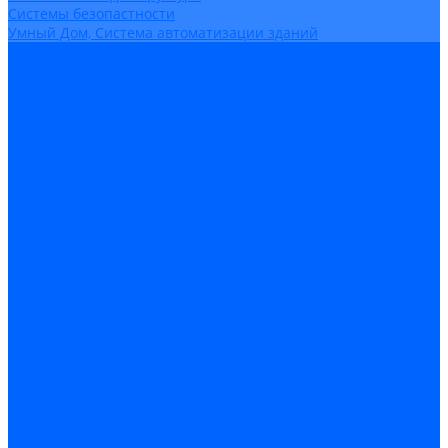
Системы безопастности
Умный Дом, Система автоматизации зданий
Оплата
Доставка
Гарантия и возврат
Компания
Новости
Статьи
Политика конфидециальности
Сертификаты
Поставщики
Услуги
Монтаж систем заземления
Акции
Контакты
...
Каталог товаров
Аудио-Видеоконференцсвязь
Телефония
Приборы для телекоммуникационных сетей
Приборы для энергетики
Инструменты
Заземление и молниезащита