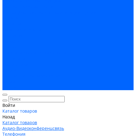
Кабельная Инфраструктура
Системы безопастности
Умный Дом, Система автоматизации зданий
Оплата
Доставка
Гарантия и возврат
Компания
Новости
Статьи
Политика конфидециальности
Сертификаты
Поставщики
Услуги
Монтаж систем заземления
Акции
Контакты
Войти
Каталог товаров
Назад
Каталог товаров
Аудио-Видеоконференцсвязь
Телефония