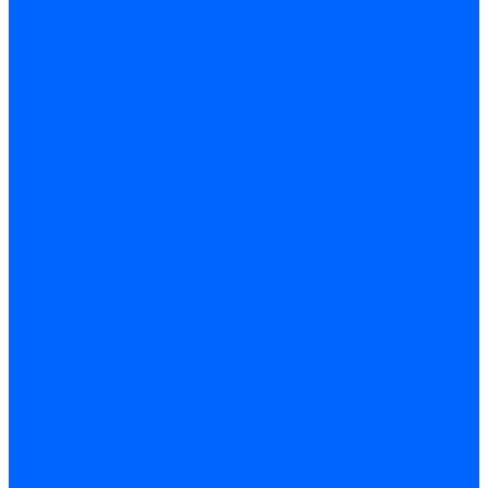
Доставка
Гарантия и возврат
Компания
Новости
Статьи
Политика конфидециальности
Сертификаты
Поставщики
Услуги
Монтаж систем заземления
Акции
Контакты
...
Каталог товаров
Аудио-Видеоконференцсвязь
Телефония
Приборы для телекоммуникационных сетей
Приборы для энергетики
Инструменты
Заземление и молниезащита
Кабельная Инфраструктура
Системы безопастности
Умный Дом, Система автоматизации зданий
Оплата