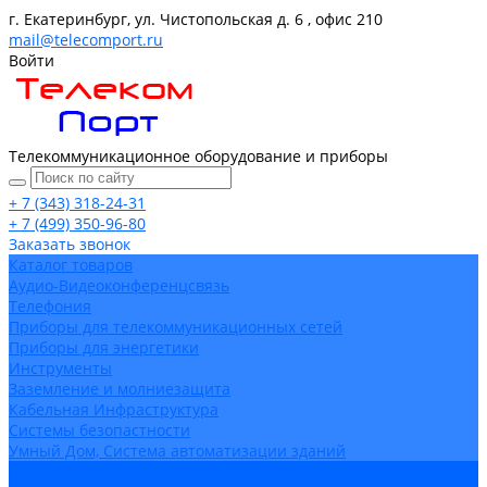
г. Екатеринбург, ул. Чистопольская д. 6 , офис 210
mail@telecomport.ru
Войти
Телекоммуникационное оборудование и приборы
+ 7 (343) 318-24-31
+ 7 (499) 350-96-80
Заказать звонок
Каталог товаров
Аудио-Видеоконференцсвязь
Телефония
Приборы для телекоммуникационных сетей
Приборы для энергетики
Инструменты
Заземление и молниезащита
Кабельная Инфраструктура
Системы безопастности
Умный Дом, Система автоматизации зданий
Оплата