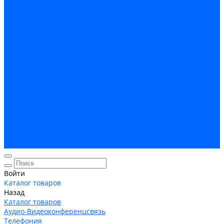
Кабельная Инфраструктура
Системы безопастности
Умный Дом, Система автоматизации зданий
Оплата
Доставка
Гарантия и возврат
Компания
Новости
Статьи
Политика конфидециальности
Сертификаты
Поставщики
Услуги
Монтаж систем заземления
Акции
Контакты
Войти
Каталог товаров
Назад
Каталог товаров
Аудио-Видеоконференцсвязь
Телефония