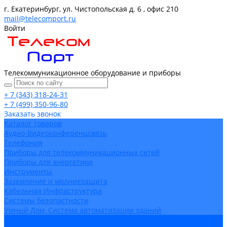
г. Екатеринбург, ул. Чистопольская д. 6 , офис 210
mail@telecomport.ru
Войти
Телекоммуникационное оборудование и приборы
+ 7 (343) 318-24-31
+ 7 (499) 350-96-80
Заказать звонок
Каталог товаров
Аудио-Видеоконференцсвязь
Телефония
Приборы для телекоммуникационных сетей
Приборы для энергетики
Инструменты
Заземление и молниезащита
Кабельная Инфраструктура
Системы безопастности
Умный Дом, Система автоматизации зданий
Оплата