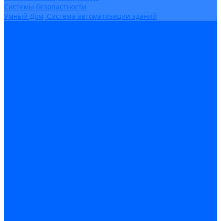
Системы безопастности
Умный Дом, Система автоматизации зданий
Оплата
Доставка
Гарантия и возврат
Компания
Новости
Статьи
Политика конфидециальности
Сертификаты
Поставщики
Услуги
Монтаж систем заземления
Акции
Контакты
...
Каталог товаров
Аудио-Видеоконференцсвязь
Телефония
Приборы для телекоммуникационных сетей
Приборы для энергетики
Инструменты
Заземление и молниезащита