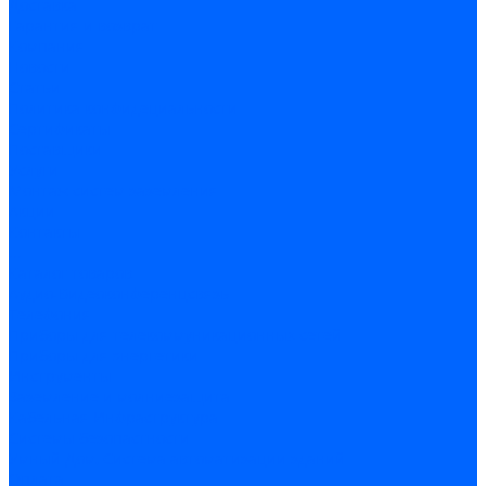
Доставка
Гарантия и возврат
Компания
Новости
Статьи
Политика конфидециальности
Сертификаты
Поставщики
Услуги
Монтаж систем заземления
Акции
Контакты
...
Каталог товаров
Аудио-Видеоконференцсвязь
Телефония
Приборы для телекоммуникационных сетей
Приборы для энергетики
Инструменты
Заземление и молниезащита
Кабельная Инфраструктура
Системы безопастности
Умный Дом, Система автоматизации зданий
Оплата