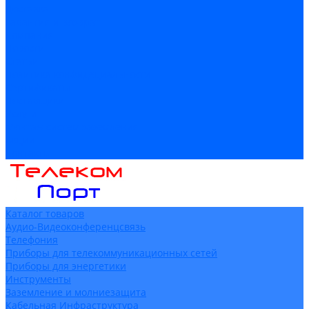
Доставка
Гарантия и возврат
Компания
Новости
Статьи
Политика конфидециальности
Сертификаты
Поставщики
Услуги
Монтаж систем заземления
Акции
Контакты
Каталог товаров
Аудио-Видеоконференцсвязь
Телефония
Приборы для телекоммуникационных сетей
Приборы для энергетики
Инструменты
Заземление и молниезащита
Кабельная Инфраструктура