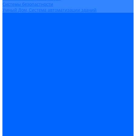
Системы безопастности
Умный Дом, Система автоматизации зданий
Оплата
Доставка
Гарантия и возврат
Компания
Новости
Статьи
Политика конфидециальности
Сертификаты
Поставщики
Услуги
Монтаж систем заземления
Акции
Контакты
...
Каталог товаров
Аудио-Видеоконференцсвязь
Телефония
Приборы для телекоммуникационных сетей
Приборы для энергетики
Инструменты
Заземление и молниезащита