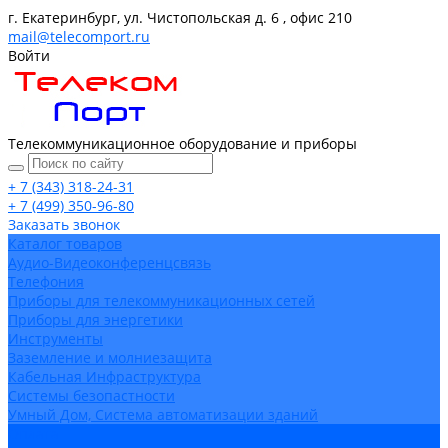
г. Екатеринбург, ул. Чистопольская д. 6 , офис 210
mail@telecomport.ru
Войти
Телекоммуникационное оборудование и приборы
+ 7 (343) 318-24-31
+ 7 (499) 350-96-80
Заказать звонок
Каталог товаров
Аудио-Видеоконференцсвязь
Телефония
Приборы для телекоммуникационных сетей
Приборы для энергетики
Инструменты
Заземление и молниезащита
Кабельная Инфраструктура
Системы безопастности
Умный Дом, Система автоматизации зданий
Оплата