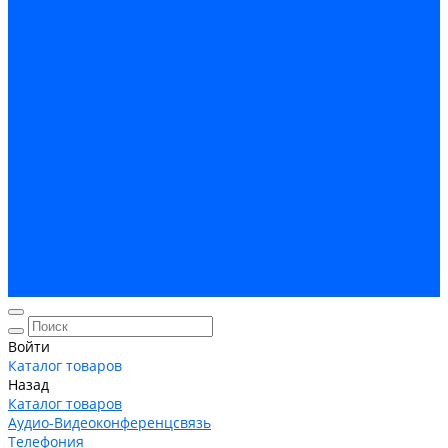
Кабельная Инфраструктура
Системы безопастности
Умный Дом, Система автоматизации зданий
Оплата
Доставка
Гарантия и возврат
Компания
Новости
Статьи
Политика конфидециальности
Сертификаты
Поставщики
Услуги
Монтаж систем заземления
Акции
Контакты
Войти
Каталог товаров
Назад
Каталог товаров
Аудио-Видеоконференцсвязь
Телефония