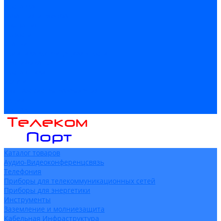
Доставка
Гарантия и возврат
Компания
Новости
Статьи
Политика конфидециальности
Сертификаты
Поставщики
Услуги
Монтаж систем заземления
Акции
Контакты
Каталог товаров
Аудио-Видеоконференцсвязь
Телефония
Приборы для телекоммуникационных сетей
Приборы для энергетики
Инструменты
Заземление и молниезащита
Кабельная Инфраструктура