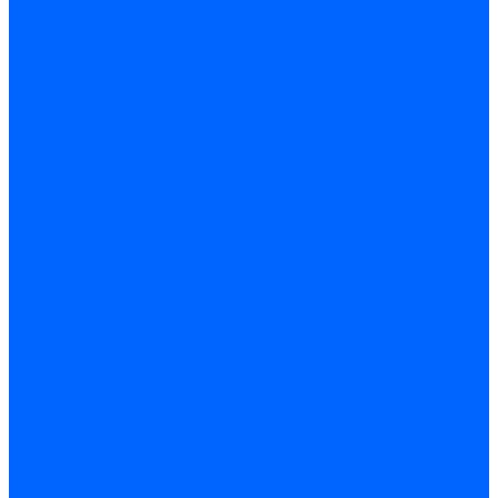
Доставка
Гарантия и возврат
Компания
Новости
Статьи
Политика конфидециальности
Сертификаты
Поставщики
Услуги
Монтаж систем заземления
Акции
Контакты
...
Каталог товаров
Аудио-Видеоконференцсвязь
Телефония
Приборы для телекоммуникационных сетей
Приборы для энергетики
Инструменты
Заземление и молниезащита
Кабельная Инфраструктура
Системы безопастности
Умный Дом, Система автоматизации зданий
Оплата