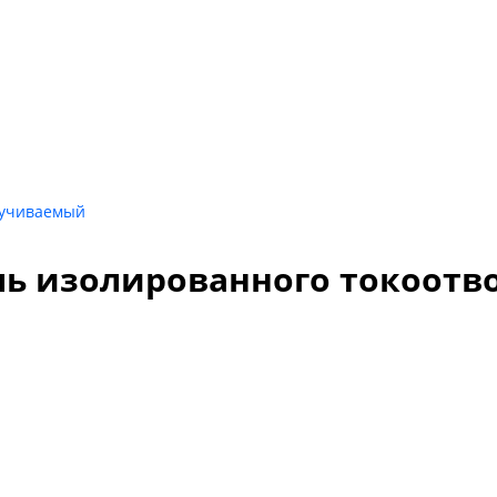
ручиваемый
тель изолированного токоот