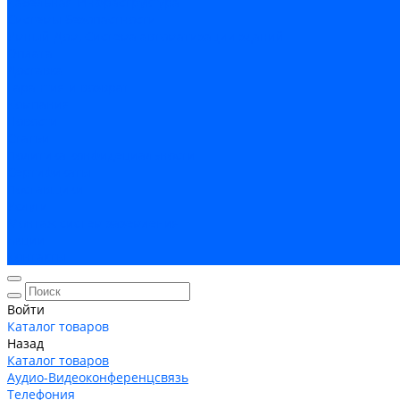
Кабельная Инфраструктура
Системы безопастности
Умный Дом, Система автоматизации зданий
Оплата
Доставка
Гарантия и возврат
Компания
Новости
Статьи
Политика конфидециальности
Сертификаты
Поставщики
Услуги
Монтаж систем заземления
Акции
Контакты
Войти
Каталог товаров
Назад
Каталог товаров
Аудио-Видеоконференцсвязь
Телефония