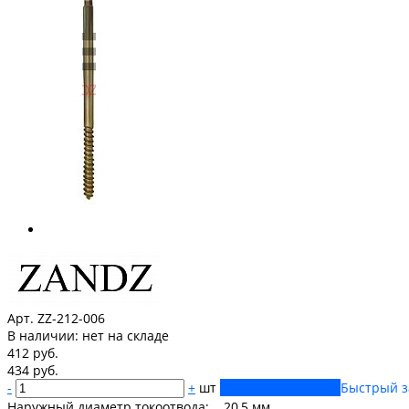
Арт. ZZ-212-006
В наличии:
нет на складе
412 руб.
434 руб.
-
+
шт
Купить
Добавлено
Быстрый з
Наружный диаметр токоотвода: 20,5 мм