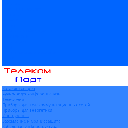
Доставка
Гарантия и возврат
Компания
Новости
Статьи
Политика конфидециальности
Сертификаты
Поставщики
Услуги
Монтаж систем заземления
Акции
Контакты
Каталог товаров
Аудио-Видеоконференцсвязь
Телефония
Приборы для телекоммуникационных сетей
Приборы для энергетики
Инструменты
Заземление и молниезащита
Кабельная Инфраструктура