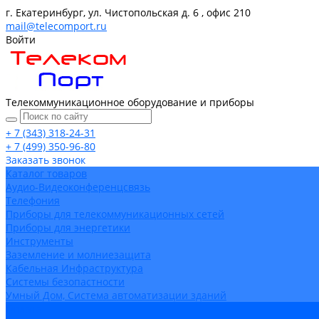
г. Екатеринбург, ул. Чистопольская д. 6 , офис 210
mail@telecomport.ru
Войти
Телекоммуникационное оборудование и приборы
+ 7 (343) 318-24-31
+ 7 (499) 350-96-80
Заказать звонок
Каталог товаров
Аудио-Видеоконференцсвязь
Телефония
Приборы для телекоммуникационных сетей
Приборы для энергетики
Инструменты
Заземление и молниезащита
Кабельная Инфраструктура
Системы безопастности
Умный Дом, Система автоматизации зданий
Оплата