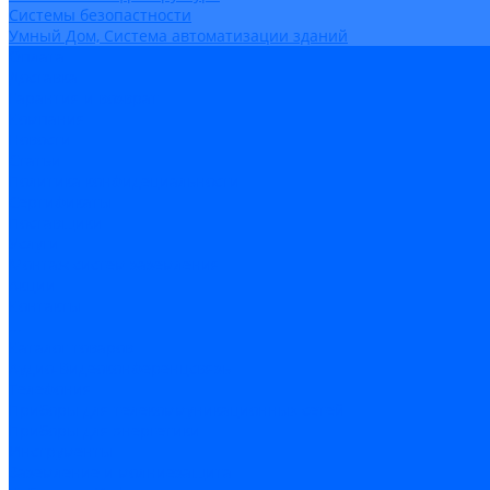
Системы безопастности
Умный Дом, Система автоматизации зданий
Оплата
Доставка
Гарантия и возврат
Компания
Новости
Статьи
Политика конфидециальности
Сертификаты
Поставщики
Услуги
Монтаж систем заземления
Акции
Контакты
...
Каталог товаров
Аудио-Видеоконференцсвязь
Телефония
Приборы для телекоммуникационных сетей
Приборы для энергетики
Инструменты
Заземление и молниезащита