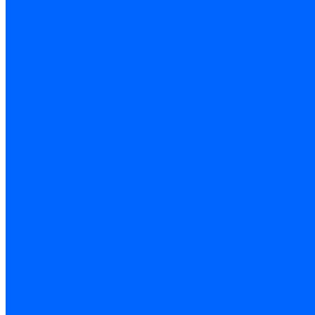
Доставка
Гарантия и возврат
Компания
Новости
Статьи
Политика конфидециальности
Сертификаты
Поставщики
Услуги
Монтаж систем заземления
Акции
Контакты
...
Каталог товаров
Аудио-Видеоконференцсвязь
Телефония
Приборы для телекоммуникационных сетей
Приборы для энергетики
Инструменты
Заземление и молниезащита
Кабельная Инфраструктура
Системы безопастности
Умный Дом, Система автоматизации зданий
Оплата