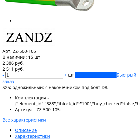
Арт. ZZ-500-105
В наличии:
15 шт
2 386 руб.
2 511 руб.
-
+
шт
Купить
Добавлено
Быстрый
заказ
S25; одножильный; с наконечником под болт D8.
Комплектация -
{"element_id":"388","iblock_id":"190","buy_checked":false,"hi
Артикул - ZZ-500-105;
Все характеристики
Описание
Характеристики