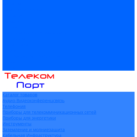
Доставка
Гарантия и возврат
Компания
Новости
Статьи
Политика конфидециальности
Сертификаты
Поставщики
Услуги
Монтаж систем заземления
Акции
Контакты
Каталог товаров
Аудио-Видеоконференцсвязь
Телефония
Приборы для телекоммуникационных сетей
Приборы для энергетики
Инструменты
Заземление и молниезащита
Кабельная Инфраструктура