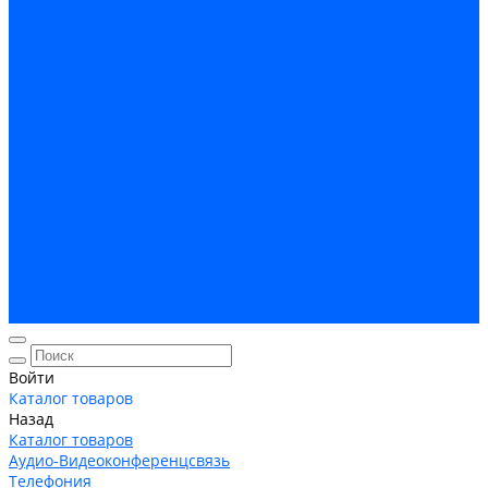
Кабельная Инфраструктура
Системы безопастности
Умный Дом, Система автоматизации зданий
Оплата
Доставка
Гарантия и возврат
Компания
Новости
Статьи
Политика конфидециальности
Сертификаты
Поставщики
Услуги
Монтаж систем заземления
Акции
Контакты
Войти
Каталог товаров
Назад
Каталог товаров
Аудио-Видеоконференцсвязь
Телефония