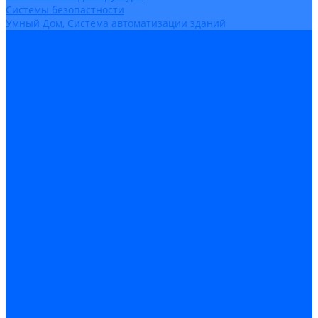
Системы безопастности
Умный Дом, Система автоматизации зданий
Оплата
Доставка
Гарантия и возврат
Компания
Новости
Статьи
Политика конфидециальности
Сертификаты
Поставщики
Услуги
Монтаж систем заземления
Акции
Контакты
...
Каталог товаров
Аудио-Видеоконференцсвязь
Телефония
Приборы для телекоммуникационных сетей
Приборы для энергетики
Инструменты
Заземление и молниезащита