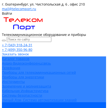
г. Екатеринбург, ул. Чистопольская д. 6 , офис 210
mail@telecomport.ru
Войти
Телекоммуникационное оборудование и приборы
+ 7 (343) 318-24-31
+ 7 (499) 350-96-80
Заказать звонок
Каталог товаров
Аудио-Видеоконференцсвязь
Телефония
Приборы для телекоммуникационных сетей
Приборы для энергетики
Инструменты
Заземление и молниезащита
Кабельная Инфраструктура
Системы безопастности
Умный Дом, Система автоматизации зданий
Оплата