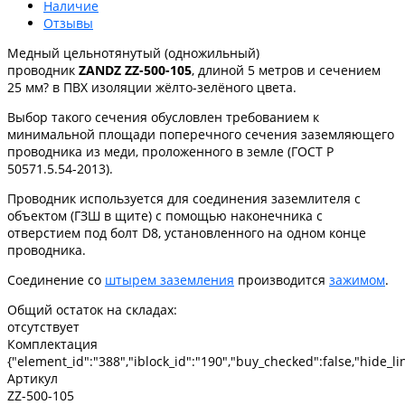
Наличие
Отзывы
Медный цельнотянутый (одножильный)
проводник
ZANDZ ZZ-500-105
, длиной 5 метров и сечением
25 мм? в ПВХ изоляции жёлто-зелёного цвета.
Выбор такого сечения обусловлен требованием к
минимальной площади поперечного сечения заземляющего
проводника из меди, проложенного в земле (ГОСТ Р
50571.5.54-2013).
Проводник используется для соединения заземлителя с
объектом (ГЗШ в щите) с помощью наконечника с
отверстием под болт D8, установленного на одном конце
проводника.
Соединение со
штырем заземления
производится
зажимом
.
Общий остаток на складах:
отсутствует
Комплектация
{"element_id":"388","iblock_id":"190","buy_checked":false,"hide_lin
Артикул
ZZ-500-105