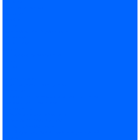
Доставка
Гарантия и возврат
Компания
Новости
Статьи
Политика конфидециальности
Сертификаты
Поставщики
Услуги
Монтаж систем заземления
Акции
Контакты
...
Каталог товаров
Аудио-Видеоконференцсвязь
Телефония
Приборы для телекоммуникационных сетей
Приборы для энергетики
Инструменты
Заземление и молниезащита
Кабельная Инфраструктура
Системы безопастности
Умный Дом, Система автоматизации зданий
Оплата