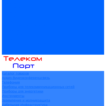
Доставка
Гарантия и возврат
Компания
Новости
Статьи
Политика конфидециальности
Сертификаты
Поставщики
Услуги
Монтаж систем заземления
Акции
Контакты
Каталог товаров
Аудио-Видеоконференцсвязь
Телефония
Приборы для телекоммуникационных сетей
Приборы для энергетики
Инструменты
Заземление и молниезащита
Кабельная Инфраструктура