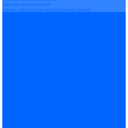
Системы безопастности
Умный Дом, Система автоматизации зданий
Оплата
Доставка
Гарантия и возврат
Компания
Новости
Статьи
Политика конфидециальности
Сертификаты
Поставщики
Услуги
Монтаж систем заземления
Акции
Контакты
...
Каталог товаров
Аудио-Видеоконференцсвязь
Телефония
Приборы для телекоммуникационных сетей
Приборы для энергетики
Инструменты
Заземление и молниезащита