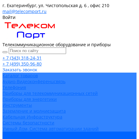
г. Екатеринбург, ул. Чистопольская д. 6 , офис 210
mail@telecomport.ru
Войти
Телекоммуникационное оборудование и приборы
+ 7 (343) 318-24-31
+ 7 (499) 350-96-80
Заказать звонок
Каталог товаров
Аудио-Видеоконференцсвязь
Телефония
Приборы для телекоммуникационных сетей
Приборы для энергетики
Инструменты
Заземление и молниезащита
Кабельная Инфраструктура
Системы безопастности
Умный Дом, Система автоматизации зданий
Оплата