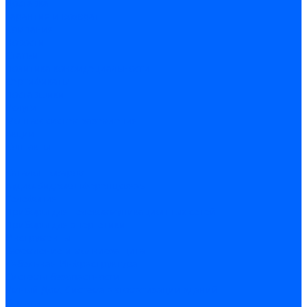
Доставка
Гарантия и возврат
Компания
Новости
Статьи
Политика конфидециальности
Сертификаты
Поставщики
Услуги
Монтаж систем заземления
Акции
Контакты
...
Каталог товаров
Аудио-Видеоконференцсвязь
Телефония
Приборы для телекоммуникационных сетей
Приборы для энергетики
Инструменты
Заземление и молниезащита
Кабельная Инфраструктура
Системы безопастности
Умный Дом, Система автоматизации зданий
Оплата