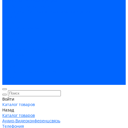
Кабельная Инфраструктура
Системы безопастности
Умный Дом, Система автоматизации зданий
Оплата
Доставка
Гарантия и возврат
Компания
Новости
Статьи
Политика конфидециальности
Сертификаты
Поставщики
Услуги
Монтаж систем заземления
Акции
Контакты
Войти
Каталог товаров
Назад
Каталог товаров
Аудио-Видеоконференцсвязь
Телефония