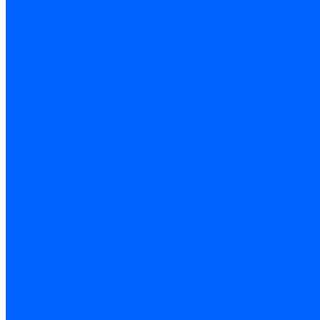
Доставка
Гарантия и возврат
Компания
Новости
Статьи
Политика конфидециальности
Сертификаты
Поставщики
Услуги
Монтаж систем заземления
Акции
Контакты
...
Каталог товаров
Аудио-Видеоконференцсвязь
Телефония
Приборы для телекоммуникационных сетей
Приборы для энергетики
Инструменты
Заземление и молниезащита
Кабельная Инфраструктура
Системы безопастности
Умный Дом, Система автоматизации зданий
Оплата