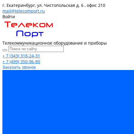
г. Екатеринбург, ул. Чистопольская д. 6 , офис 210
mail@telecomport.ru
Войти
Телекоммуникационное оборудование и приборы
+ 7 (343) 318-24-31
+ 7 (499) 350-96-80
Заказать звонок
Каталог товаров
Аудио-Видеоконференцсвязь
Телефония
Приборы для телекоммуникационных сетей
Приборы для энергетики
Инструменты
Заземление и молниезащита
Кабельная Инфраструктура
Системы безопастности
Умный Дом, Система автоматизации зданий
Оплата