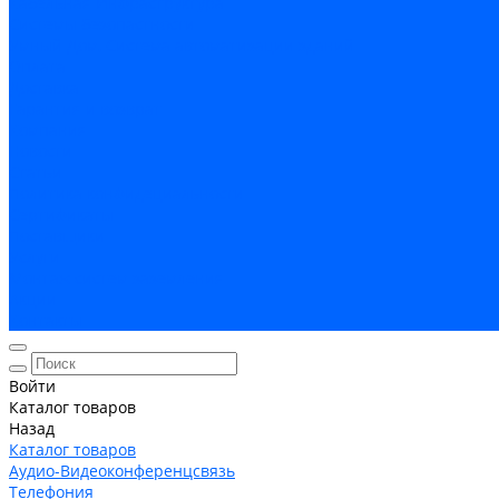
Кабельная Инфраструктура
Системы безопастности
Умный Дом, Система автоматизации зданий
Оплата
Доставка
Гарантия и возврат
Компания
Новости
Статьи
Политика конфидециальности
Сертификаты
Поставщики
Услуги
Монтаж систем заземления
Акции
Контакты
Войти
Каталог товаров
Назад
Каталог товаров
Аудио-Видеоконференцсвязь
Телефония