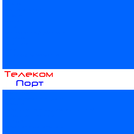
Доставка
Гарантия и возврат
Компания
Новости
Статьи
Политика конфидециальности
Сертификаты
Поставщики
Услуги
Монтаж систем заземления
Акции
Контакты
Каталог товаров
Аудио-Видеоконференцсвязь
Телефония
Приборы для телекоммуникационных сетей
Приборы для энергетики
Инструменты
Заземление и молниезащита
Кабельная Инфраструктура