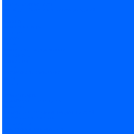
Системы безопастности
Умный Дом, Система автоматизации зданий
Оплата
Доставка
Гарантия и возврат
Компания
Новости
Статьи
Политика конфидециальности
Сертификаты
Поставщики
Услуги
Монтаж систем заземления
Акции
Контакты
...
Каталог товаров
Аудио-Видеоконференцсвязь
Телефония
Приборы для телекоммуникационных сетей
Приборы для энергетики
Инструменты
Заземление и молниезащита